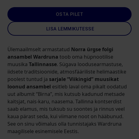
OSTA PILET
LISA LEMMIKUTESSE
Ülemaailmselt armastatud
Norra ürgse folgi
ansambel Wardruna
toob oma hüpnootilise
muusika
Tallinnasse
. Sügava loodusearmastuse,
iidsete traditsioonide, atmosfääriliste helimaastike
poolest tuntud ja
sarjale “Viikingid” muusikat
loonud ansambel
esitleb laval oma pikalt oodatud
uut albumit “Birna”, mis kutsub kadunud metsade
kaitsjat, nais-karu, naasema. Tallinna kontserdist
saab elamus, mis tuksub su soontes ja rinnus veel
kaua pärast seda, kui viimane noot on hääbunud.
See on sinu võimalus olla tunnistajaks Wardruna
maagilisele esinemisele Eestis.