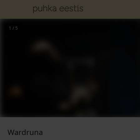
1
/
5
Wardruna