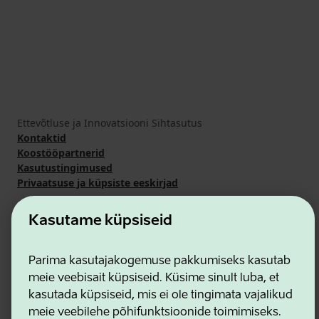
Ettevõtluse ja Innovatsiooni Sihtasutus
Kontaktid
Koostööpartnerid
Kasutustingimused
Privaatsuse ja küpsiste eeskirjad
Kasutame küpsiseid
Parima kasutajakogemuse pakkumiseks kasutab
meie veebisait küpsiseid. Küsime sinult luba, et
kasutada küpsiseid, mis ei ole tingimata vajalikud
meie veebilehe põhifunktsioonide toimimiseks.