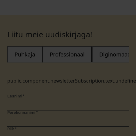
Liitu meie uudiskirjaga!
Puhkaja
Professionaal
Diginomaad
public.component.newsletterSubscription.text.undefin
Eesnimi
*
Perekonnanimi
*
Riik
*