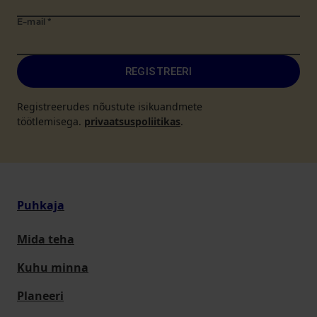
E-mail
*
REGISTREERI
Registreerudes nõustute isikuandmete
töötlemisega.
privaatsuspoliitikas
.
Puhkaja
Mida teha
Kuhu minna
Planeeri