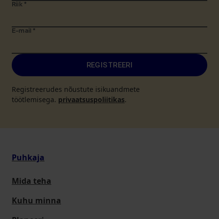
Riik
*
E-mail
*
REGISTREERI
Registreerudes nõustute isikuandmete
töötlemisega.
privaatsuspoliitikas
.
Puhkaja
Mida teha
Kuhu minna