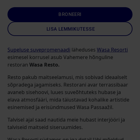
BRONEERI
LISA LEMMIKUTESSE
Supeluse suvepromenaadi
läheduses
Wasa Resorti
esimesel korrusel asub Vahemere hõnguline
restoran
Wasa Resto.
Resto pakub maitseelamusi, mis sobivad ideaalselt
sõpradega jagamiseks. Restorani avar terrassibaar
avaneb sisehoovi, luues suveõhtuteks hubase ja
elava atmosfääri, mida täiustavad kohalike artistide
esinemised ja erisündmused Wasa Passaažil.
Talvisel ajal saad nautida meie hubast interjööri ja
talviseid maitseid siseruumides.
Wasa Resorti südames on iga detail läbi mõeldud –