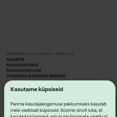
Ettevõtluse ja Innovatsiooni Sihtasutus
Kontaktid
Koostööpartnerid
Kasutustingimused
Privaatsuse ja küpsiste eeskirjad
Kasutame küpsiseid
Parima kasutajakogemuse pakkumiseks kasutab
meie veebisait küpsiseid. Küsime sinult luba, et
kasutada küpsiseid, mis ei ole tingimata vajalikud