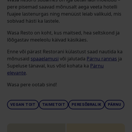
pere pisemad saavad mõnusalt aega veeta hotelli
fuajee lastenurgas ning menüüst leiab valikuid, mis
sobivad hästi ka lastele.
Wasa Resto on koht, kus maitsed, hea seltskond ja
lõõgastav meeleolu käivad käsikäes.
Enne või pärast Restorani külastust saad nautida ka
mõnusaid
spaaelamusi
või jalutada
Pärnu rannas
ja
Supeluse tänaval, kus võid kohata ka
Pärnu
elevante
.
Wasa pere ootab sind!
VEGAN TOIT
TAIMETOIT
PERESÕBRALIK
PÄRNU