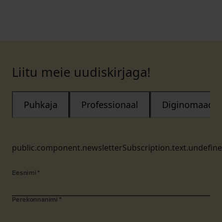
Liitu meie uudiskirjaga!
Puhkaja
Professionaal
Diginomaad
public.component.newsletterSubscription.text.undefin
Eesnimi
*
Perekonnanimi
*