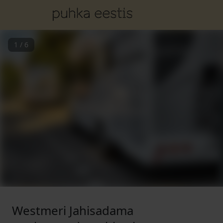
1
/
6
Westmeri Jahisadama