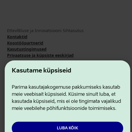
Ettevõtluse ja Innovatsiooni Sihtasutus
Kontaktid
Koostööpartnerid
Kasutustingimused
Privaatsuse ja küpsiste eeskirjad
Kasutame küpsiseid
Parima kasutajakogemuse pakkumiseks kasutab
meie veebisait küpsiseid. Küsime sinult luba, et
kasutada küpsiseid, mis ei ole tingimata vajalikud
meie veebilehe põhifunktsioonide toimimiseks.
LUBA KÕIK