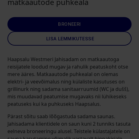
matkaautode puhkeala
BRONEERI
LISA LEMMIKUTESSE
Haapsalu Westmeri Jahisadam on matkaautoga
reisijatele loodud mugav ja rahulik peatuskoht otse
mere ääres. Matkaautode puhkealal on olemas
elektri- ja veevõimalus ning külaliste kasutuses on
grillinurk ning sadama sanitaarruumid (WC ja dušš),
mis muudavad peatumise mugavaks nii lühikeseks
peatuseks kui ka puhkuseks Haapsalus.
Pärast sõitu saab lõõgastuda sadama saunas.
Jahisadama klientidele on saun kuni 2 tunniks tasuta
eelneva broneeringu alusel. Teistele külastajatele on
sauna kasutamine võimalik vastavalt hinnakirjale.