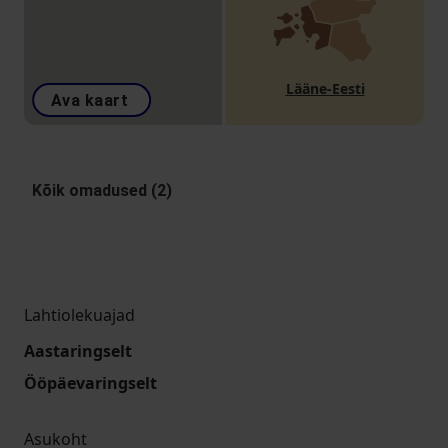
Lääne-Eesti
Ava kaart
Kõik omadused (2)
Lahtiolekuajad
Aastaringselt
Ööpäevaringselt
Asukoht