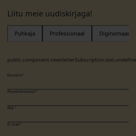
Liitu meie uudiskirjaga!
Puhkaja
Professionaal
Diginomaad
public.component.newsletterSubscription.text.undefin
Eesnimi
*
Perekonnanimi
*
Riik
*
E-mail
*