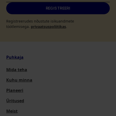
REGISTREERI
Registreerudes nõustute isikuandmete
töötlemisega.
privaatsuspoliitikas
.
Puhkaja
Mida teha
Kuhu minna
Planeeri
Üritused
Meist