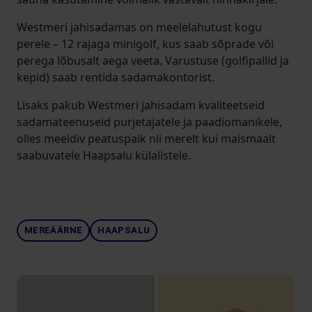
Westmeri jahisadamas on meelelahutust kogu
perele – 12 rajaga minigolf, kus saab sõprade või
perega lõbusalt aega veeta. Varustuse (golfipallid ja
kepid) saab rentida sadamakontorist.
Lisaks pakub Westmeri jahisadam kvaliteetseid
sadamateenuseid purjetajatele ja paadiomanikele,
olles meeldiv peatuspaik nii merelt kui maismaalt
saabuvatele Haapsalu külalistele.
MEREÄÄRNE
HAAPSALU