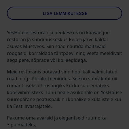
LISA LEMMIKUTESSE
YesHouse restoran ja peokeskus on kaasaegne
restoran ja sündmuskeskus Peipsi järve kaldal
asuvas Mustvees. Siin saad nautida maitsvaid
roogasid, korraldada tähtpäevi ning veeta meeldivalt
aega pere, sõprade või kolleegidega.
Meie restoranis ootavad sind hoolikalt valmistatud
road ning sõbralik teenindus. See on sobiv koht nii
romantiliseks õhtusöögiks kui ka suuremateks
koosviibimisteks. Tänu heale asukohale on YesHouse
suurepärane peatuspaik nii kohalikele külalistele kui
ka Eesti avastajatele.
Pakume oma avaraid ja elegantseid ruume ka
* pulmadeks;