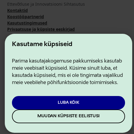
Ettevõtluse ja Innovatsiooni Sihtasutus
Kontaktid
Koostööpartnerid
Kasutustingimused
Privaatsuse ja küpsiste eeskirjad
Kasutame küpsiseid
Parima kasutajakogemuse pakkumiseks kasutab
meie veebisait küpsiseid. Küsime sinult luba, et
kasutada küpsiseid, mis ei ole tingimata vajalikud
meie veebilehe põhifunktsioonide toimimiseks.
LUBA KÕIK
MUUDAN KÜPSISTE EELISTUSI