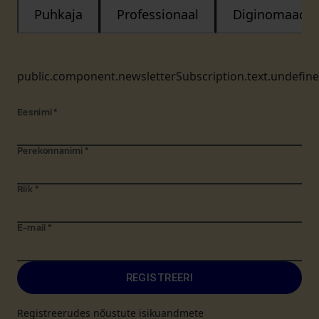
Puhkaja
Professionaal
Diginomaad
public.component.newsletterSubscription.text.undefin
Eesnimi
*
Perekonnanimi
*
Riik
*
E-mail
*
REGISTREERI
Registreerudes nõustute isikuandmete