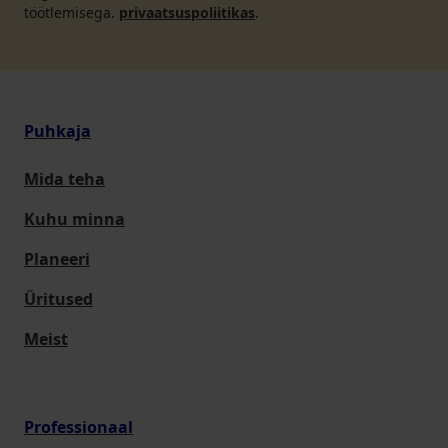
töötlemisega.
privaatsuspoliitikas
.
Puhkaja
Mida teha
Kuhu minna
Planeeri
Üritused
Meist
Professionaal