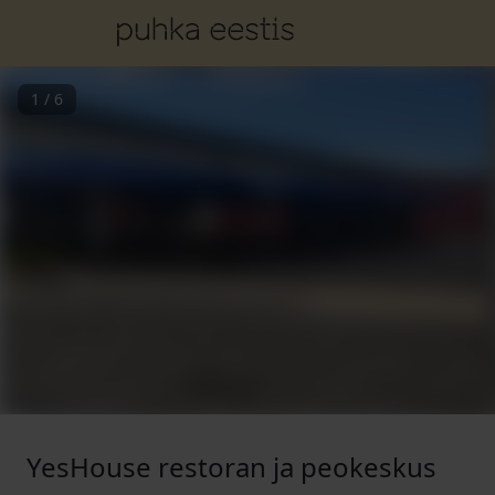
1
/
6
YesHouse restoran ja peokeskus