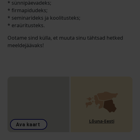
* sünnipäevadeks;
* firmapidudeks;
* seminarideks ja koolitusteks;
* eraüritusteks.
Ootame sind külla, et muuta sinu tähtsad hetked
meeldejäävaks!
Lõuna-Eesti
Ava kaart