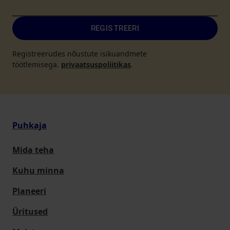
REGISTREERI
Registreerudes nõustute isikuandmete
töötlemisega.
privaatsuspoliitikas
.
Puhkaja
Mida teha
Kuhu minna
Planeeri
Üritused