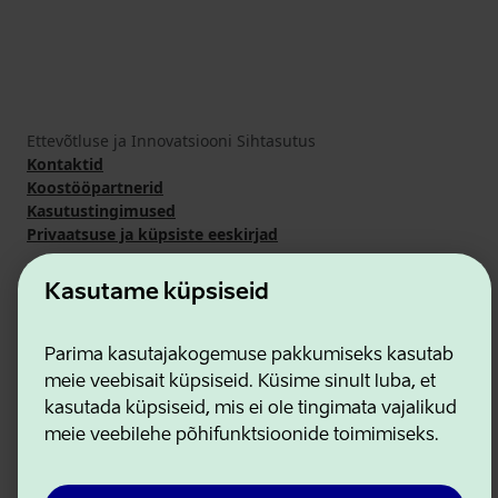
Ettevõtluse ja Innovatsiooni Sihtasutus
Kontaktid
Koostööpartnerid
Kasutustingimused
Privaatsuse ja küpsiste eeskirjad
Kasutame küpsiseid
Parima kasutajakogemuse pakkumiseks kasutab
meie veebisait küpsiseid. Küsime sinult luba, et
kasutada küpsiseid, mis ei ole tingimata vajalikud
meie veebilehe põhifunktsioonide toimimiseks.