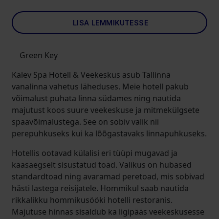
LISA LEMMIKUTESSE
Green Key
Kalev Spa Hotell & Veekeskus asub Tallinna
vanalinna vahetus läheduses. Meie hotell pakub
võimalust puhata linna südames ning nautida
majutust koos suure veekeskuse ja mitmekülgsete
spaavõimalustega. See on sobiv valik nii
perepuhkuseks kui ka lõõgastavaks linnapuhkuseks.
Hotellis ootavad külalisi eri tüüpi mugavad ja
kaasaegselt sisustatud toad. Valikus on hubased
standardtoad ning avaramad peretoad, mis sobivad
hästi lastega reisijatele. Hommikul saab nautida
rikkalikku hommikusööki hotelli restoranis.
Majutuse hinnas sisaldub ka ligipääs veekeskusesse