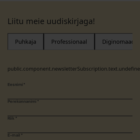
Liitu meie uudiskirjaga!
Puhkaja
Professionaal
Diginomaad
public.component.newsletterSubscription.text.undefin
Eesnimi
*
Perekonnanimi
*
Riik
*
E-mail
*