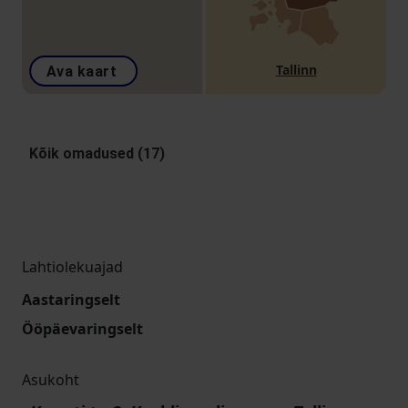
Tallinn
Ava kaart
Kõik omadused (17)
Lahtiolekuajad
Aastaringselt
Ööpäevaringselt
Asukoht