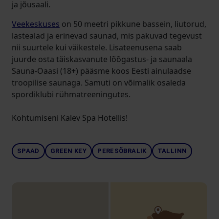
ja jõusaali.
Veekeskuses
on 50 meetri pikkune bassein, liutorud,
lastealad ja erinevad saunad, mis pakuvad tegevust
nii suurtele kui väikestele. Lisateenusena saab
juurde osta täiskasvanute lõõgastus- ja saunaala
Sauna-Oaasi (18+) pääsme koos Eesti ainulaadse
troopilise saunaga. Samuti on võimalik osaleda
spordiklubi rühmatreeningutes.
Kohtumiseni Kalev Spa Hotellis!
SPAAD
GREEN KEY
PERESÕBRALIK
TALLINN