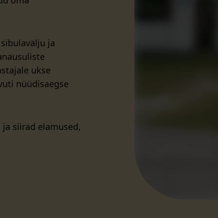
nud oma
sibulavälju ja
anausuliste
stajale ukse
rvuti nüüdisaegse
ja siirad elamused,