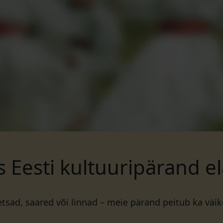
s Eesti kultuuripärand el
metsad, saared või linnad – meie pärand peitub ka v