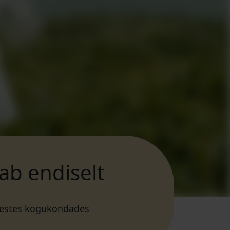
ab endiselt
äikestes kogukondades