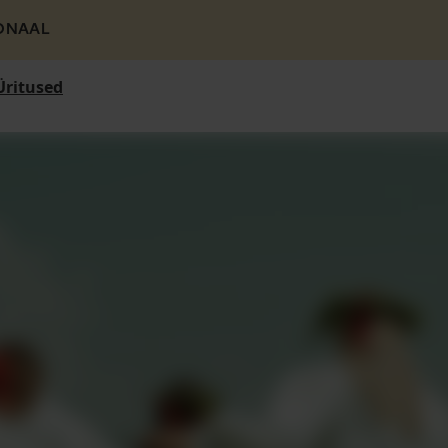
ONAAL
Üritused