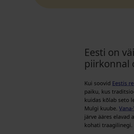
Eesti on vä
piirkonnal
Kui soovid
Eestis re
paiku, kus traditsi
kuidas kõlab seto l
Mulgi kuube.
Vana-
järve ääres elavad
kohati traagilinegi