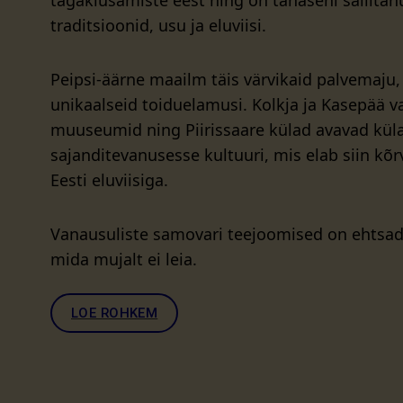
tagakiusamiste eest ning on tänaseni säilita
traditsioonid, usu ja eluviisi.
Peipsi-äärne maailm täis värvikaid palvemaju, 
unikaalseid toiduelamusi. Kolkja ja Kasepää v
muuseumid ning Piirissaare külad avavad küla
sajanditevanusesse kultuuri, mis elab siin kõ
Eesti eluviisiga.
Vanausuliste samovari teejoomised on ehtsad 
mida mujalt ei leia.
LOE ROHKEM