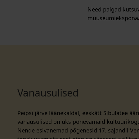
Need paigad kutsuva
muuseumieksponaat,
Vanausulised
Peipsi järve läänekaldal, eeskätt Sibulatee äär
vanausulised on üks põnevamaid kultuurikogu
Nende esivanemad põgenesid 17. sajandil Ven