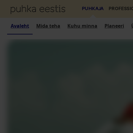
PUHKAJA
PROFESSI
Avaleht
Mida teha
Kuhu minna
Planeeri