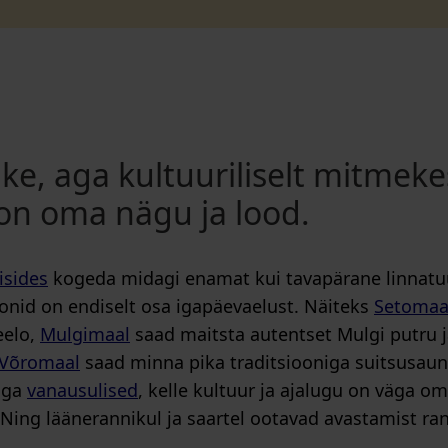
ike, aga kultuuriliselt mitmeke
 on oma nägu ja lood.
isides
kogeda midagi enamat kui tavapärane linnatuu
oonid on endiselt osa igapäevaelust. Näiteks
Setomaa
eelo,
Mulgimaal
saad maitsta autentset Mulgi putru 
Võromaal
saad minna pika traditsiooniga suitsusauna
 aga
vanausulised
, kelle kultuur ja ajalugu on väga 
. Ning läänerannikul ja saartel ootavad avastamist ra