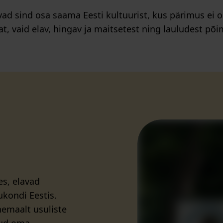
d sind osa saama Eesti kultuurist, kus pärimus ei o
 vaid elav, hingav ja maitsetest ning lauludest p
es, elavad
kondi Eestis.
emaalt usuliste