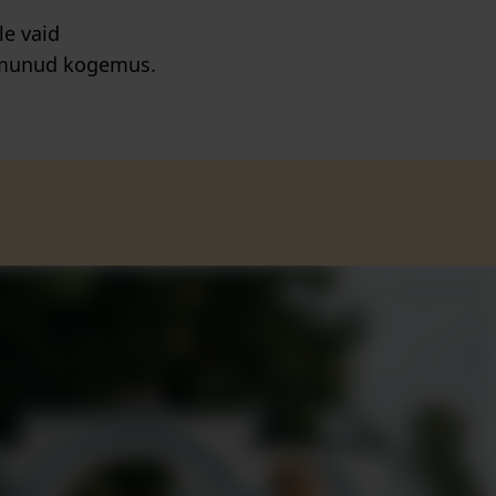
le vaid
õimunud kogemus.