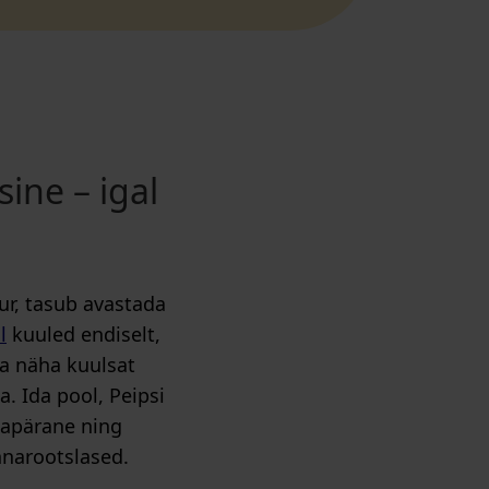
sine – igal
r, tasub avastada
l
kuuled endiselt,
ja näha kuulsat
. Ida pool, Peipsi
omapärane ning
nnarootslased.