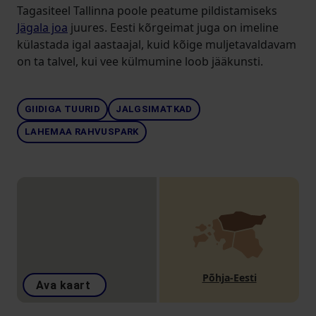
Tagasiteel Tallinna poole peatume pildistamiseks
Jägala joa
juures. Eesti kõrgeimat juga on imeline
külastada igal aastaajal, kuid kõige muljetavaldavam
on ta talvel, kui vee külmumine loob jääkunsti.
GIIDIGA TUURID
JALGSIMATKAD
LAHEMAA RAHVUSPARK
Põhja-Eesti
Ava kaart