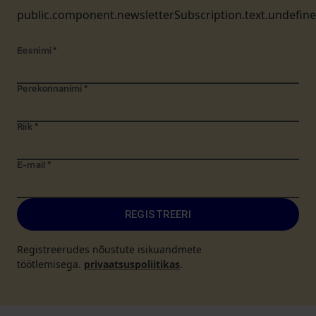
public.component.newsletterSubscription.text.undefin
Eesnimi
*
Perekonnanimi
*
Riik
*
E-mail
*
REGISTREERI
Registreerudes nõustute isikuandmete
töötlemisega.
privaatsuspoliitikas
.