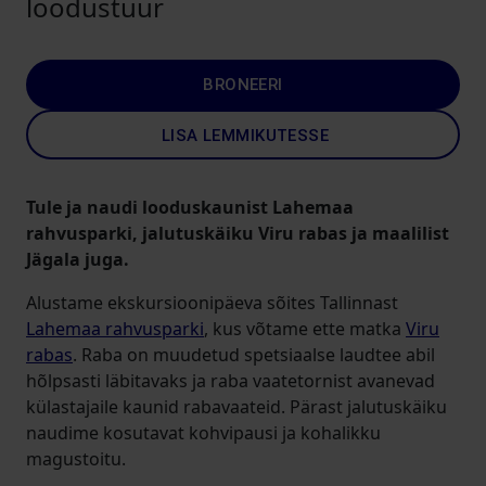
loodustuur
BRONEERI
LISA LEMMIKUTESSE
Tule ja naudi looduskaunist Lahemaa
rahvusparki, jalutuskäiku Viru rabas ja maalilist
Jägala juga.
Alustame ekskursioonipäeva sõites Tallinnast
Lahemaa rahvusparki
, kus võtame ette matka
Viru
rabas
. Raba on muudetud spetsiaalse laudtee abil
hõlpsasti läbitavaks ja raba vaatetornist avanevad
külastajaile kaunid rabavaateid. Pärast jalutuskäiku
naudime kosutavat kohvipausi ja kohalikku
magustoitu.