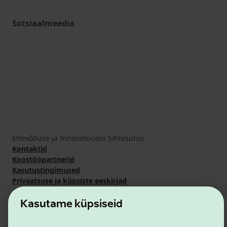
Sotsiaalmeedia
Ettevõtluse ja Innovatsiooni Sihtasutus
Kontaktid
Koostööpartnerid
Kasutustingimused
Privaatsuse ja küpsiste eeskirjad
Kasutame küpsiseid