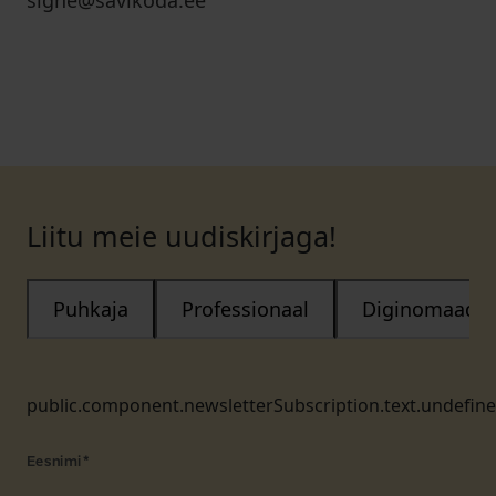
signe@savikoda.ee
Liitu meie uudiskirjaga!
Puhkaja
Professionaal
Diginomaad
public.component.newsletterSubscription.text.undefin
Eesnimi
*