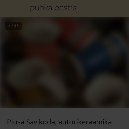
1
/
15
Piusa Savikoda, autorikeraamika