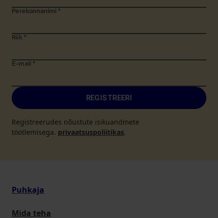
Perekonnanimi
*
Riik
*
E-mail
*
REGISTREERI
Registreerudes nõustute isikuandmete
töötlemisega.
privaatsuspoliitikas
.
Puhkaja
Mida teha