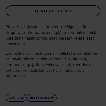
LISA LEMMIKUTESSE
Piusa Savikojas on eksponeeritud Signe ja Meelis
Kriguli autorikeraamika ning Meelis Kriguli maalid.
Meeldima hakanud töid saab keraamika-ateljeest
kaasa osta.
Loomulikult on meilt võimalik tellida keraamikat ka
vastavalt teie soovidele - meeneid ja kingitusi,
sümboolikaga ja ilma. Eelnevalt registreerides on
kohapeal võimalik läbi viia keraamikaalaseid
õpitubasid.
TÖÖTOAD
EESTI KÄSITÖÖ