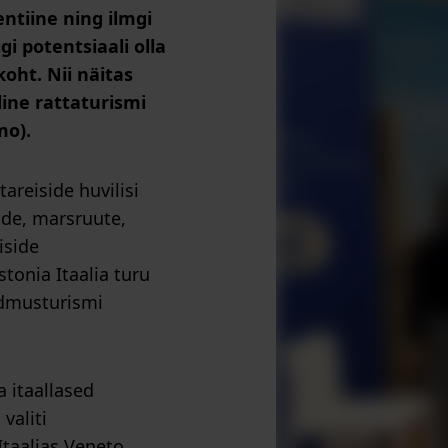
entiine ning ilmgi
gi potentsiaali olla
koht. Nii näitas
ine rattaturismi
mo).
tareiside huvilisi
nde, marsruute,
iside
stonia Itaalia turu
ndmusturismi
 itaallased
valiti
Itaalias Veneto