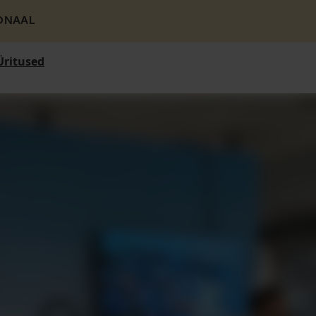
ONAAL
Üritused