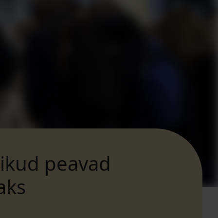
tikud peavad
aks