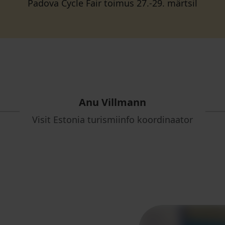
Padova Cycle Fair toimus 27.-29. märtsil
Anu Villmann
Visit Estonia turismiinfo koordinaator