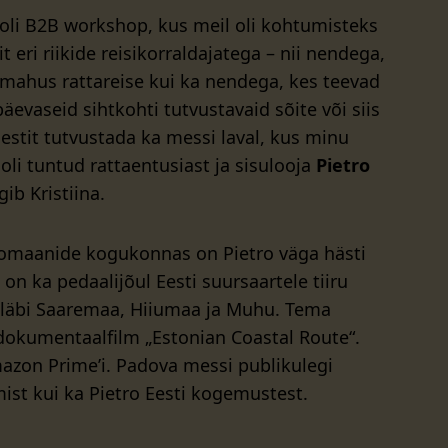
oli B2B workshop, kus meil oli kohtumisteks
t eri riikide reisikorraldajatega – nii nendega,
smahus rattareise kui ka nendega, kes teevad
päevaseid sihtkohti tutvustavaid sõite või siis
Eestit tutvustada ka messi laval, kus minu
oli tuntud rattaentusiast ja sisulooja
Pietro
äägib Kristiina.
lomaanide kogukonnas on Pietro väga hästi
 on ka pedaalijõul Eesti suursaartele tiiru
s läbi Saaremaa, Hiiumaa ja Muhu. Tema
 dokumentaalfilm „Estonian Coastal Route“.
azon Prime’i. Padova messi publikulegi
ilmist kui ka Pietro Eesti kogemustest.