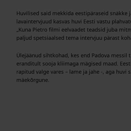
Huvilised said mekkida eestipäraseid snäkke j
lavaintervjuud kasvas huvi Eesti vastu plahvatus
„Kuna Pietro filmi eelvaadet teadsid juba mitm
paljud spetsiaalsed tema intervjuu pärast koh
Ülejäänud sihtkohad, kes end Padova messil tu
eranditult sooja kliimaga mägised maad. Eest
rapitud valge vares – lame ja jahe -, aga huvi 
mäekõrgune.