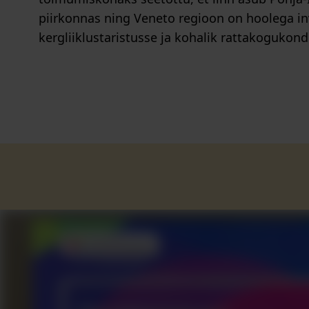
piirkonnas ning Veneto regioon on hoolega i
kergliiklustaristusse ja kohalik rattakogukon