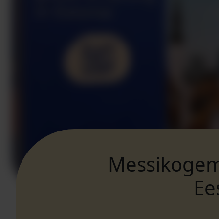
Messikogemu
Ee