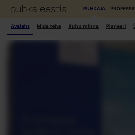
PUHKAJA
PROFESSI
Avaleht
Mida teha
Kuhu minna
Planeeri