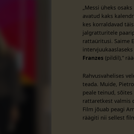
„Messi üheks osaks 
avatud kaks kalendri
kes korraldavad täi
jalgratturitele paari
rattaüritusi. Saime 
intervjuukaaslaseks 
Franzes
(pildil),“ r
Rahvusvahelises ve
teada. Muide, Pietro
peale teinud, sõite
rattaretkest valmis
Film jõuab peagi Am
räägiti nii sellest f