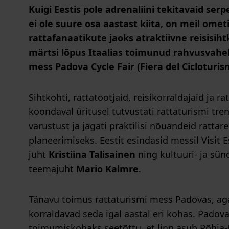
Kuigi Eestis pole adrenaliini tekitavaid serp
ei ole suure osa aastast kiita, on meil ometi
rattafanaatikute jaoks atraktiivne reisisiht
märtsi lõpus Itaalias toimunud rahvusvahel
mess Padova Cycle Fair (Fiera del Cicloturis
Sihtkohti, rattatootjaid, reisikorraldajaid ja rat
koondaval üritusel tutvustati rattaturismi tre
varustust ja jagati praktilisi nõuandeid rattare
planeerimiseks. Eestit esindasid messil Visit E
juht
Kristiina Talisainen
ning kultuuri- ja sü
teemajuht
Mario Kalmre
.
Tänavu toimus rattaturismi mess Padovas, aga
korraldavad seda igal aastal eri kohas. Padova 
toimumiskohaks seetõttu, et linn asub Põhja-