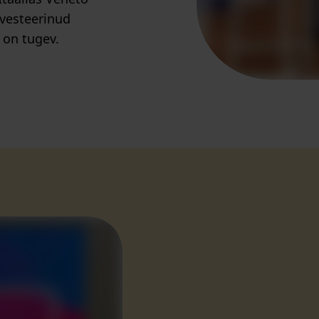
nvesteerinud
d on tugev.