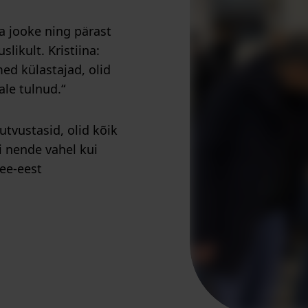
a jooke ning pärast
likult. Kristiina:
ed külastajad, olid
ale tulnud.“
tvustasid, olid kõik
i nende vahel kui
see-eest