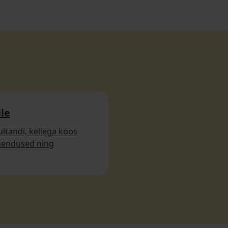
le
ltandi, kellega koos
ahendused ning