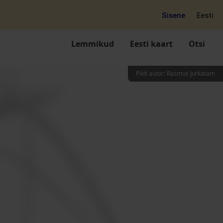
Sisene
Eesti
Lemmikud
Eesti kaart
Otsi
Pildi autor
:
Rasmus Jurkatam