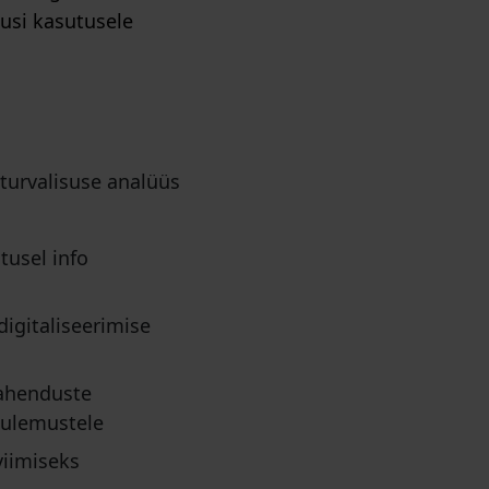
usi kasutusele
rturvalisuse analüüs
tusel info
digitaliseerimise
lahenduste
tulemustele
viimiseks