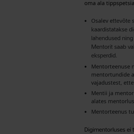
oma ala tippspetsia
Osalev e
ttevõte 
kaardistatakse di
lahendused ning 
Mentorit saab val
eksperdid.
Mentorteenuse m
mentortundide ar
vajadustest, ett
Mentii ja mento
alates mentorlu
Mentorteenus tul
Digimentorluses ei