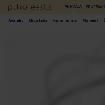
PUHKAJA
PROFESSI
Avaleht
Mida teha
Kuhu minna
Planeeri