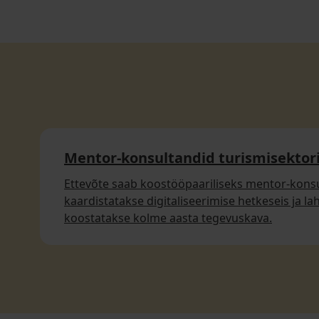
Mentor-konsultandid turismisektori
Ettevõte saab koostööpaariliseks mentor-konsu
kaardistatakse digitaliseerimise hetkeseis ja l
koostatakse kolme aasta tegevuskava.