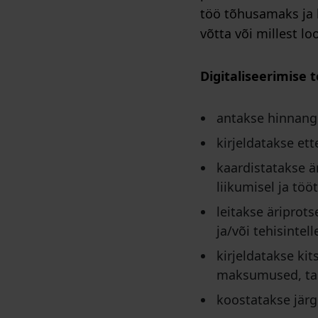
töö tõhusamaks ja 
võtta või millest lo
Digitaliseerimise 
antakse hinnang 
kirjeldatakse et
kaardistatakse ä
liikumisel ja töö
leitakse äriprots
ja/või tehisintell
kirjeldatakse ki
maksumused, tas
koostatakse järg