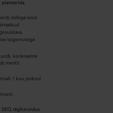
 planeerida.
ndi, kellega koos
võimalikud
egevuskava.
ktilise kogemusega
tundi, konkreetne
ub mentii
malt 1 kuu jooksul
misest.
, SEO, digiturundus