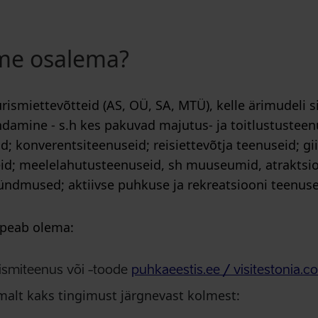
me osalema?
smiettevõtteid (AS, OÜ, SA, MTÜ), kelle ärimudeli si
indamine - s.h kes pakuvad majutus- ja toitlustusteen
d; konverentsiteenuseid; reisiettevõtja teenuseid; gi
eid; meelelahutusteenuseid, sh muuseumid, atraktsi
sündmused; aktiivse puhkuse ja rekreatsiooni teenuse
 peab olema:
ismiteenus või -toode
puhkaeestis.ee / visitestonia.c
malt kaks tingimust järgnevast kolmest: