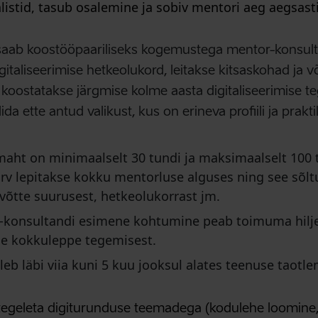
listid, tasub osalemine ja sobiv mentori aeg aegsasti
saab koostööpaariliseks kogemustega mentor-konsulta
gitaliseerimise hetkeolukord, leitakse kitsaskohad ja 
koostatakse järgmise kolme aasta digitaliseerimise t
ida ette antud valikust, kus on erineva profiili ja pra
aht on minimaalselt 30 tundi ja maksimaalselt 100 
v lepitakse kokku mentorluse alguses ning see sõlt
evõtte suurusest, hetkeolukorrast jm.
r-konsultandi esimene kohtumine peab toimuma hilje
se kokkuleppe tegemisest.
eb läbi viia kuni 5 kuu jooksul alates teenuse taotle
 tegeleta digiturunduse teemadega (kodulehe loomine