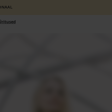
ONAAL
Üritused