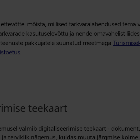
 ettevõttel mõista, millised tarkvaralahendused tema 
arkvarade kasutuselevõttu ja nende omavahelist liide
miteenuste pakkujatele suunatud meetmega
Turismisek
mistoetus
.
rimise teekaart
musel valmib digitaliseerimise teekaart - dokument, 
ja terviklik nägemus, kuidas muuta järgmise kolme 