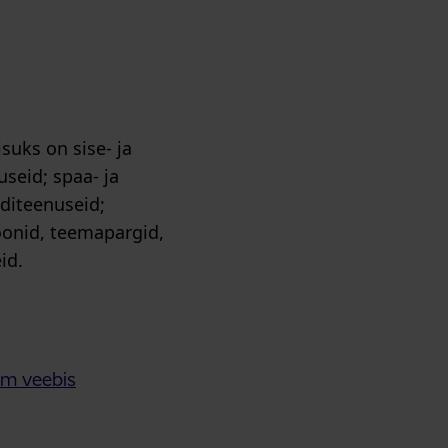
suks on sise- ja
useid; spaa- ja
iditeenuseid;
oonid, teemapargid,
id.
om veebis