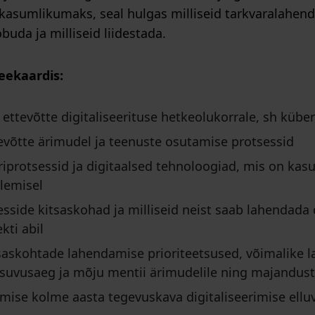
kasumlikumaks, seal hulgas milliseid tarkvaralahend
obuda ja milliseid liidestada.
teekaardis:
ettevõtte digitaliseerituse hetkeolukorrale, sh kübe
tevõtte ärimudel ja teenuste osutamise protsessid
riprotsessid ja digitaalsed tehnoloogiad, mis on kasu
tlemisel
esside kitsaskohad ja milliseid neist saab lahendada 
ekti abil
tsaskohtade lahendamise prioriteetsused, võimalike 
uvusaeg ja mõju mentii ärimudelile ning majandus
mise kolme aasta tegevuskava digitaliseerimise ellu