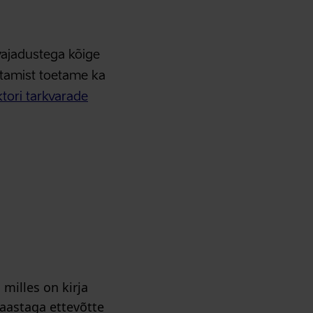
vajadustega kõige
stamist toetame ka
tori tarkvarade
milles on kirja
aastaga ettevõtte