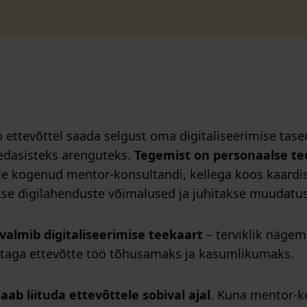
 ettevõttel saada selgust oma digitaliseerimise tas
 edasisteks arenguteks.
Tegemist on personaalse t
le kogenud mentor-konsultandi, kellega koos kaardi
akse digilahenduste võimalused ja juhitakse muudatus
valmib digitaliseerimise teekaart
– terviklik näge
taga ettevõtte töö tõhusamaks ja kasumlikumaks.
saab liituda ettevõttele sobival ajal
. Kuna mentor-k