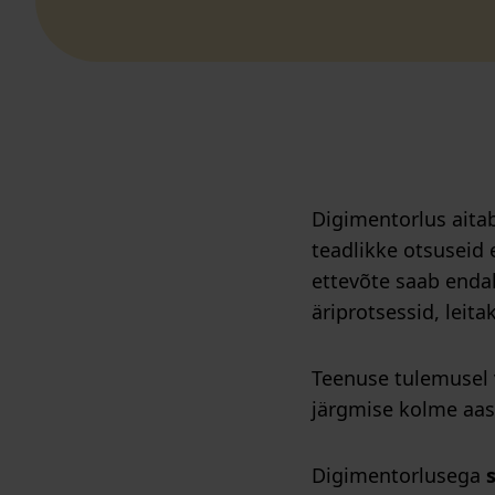
Digimentorlus aitab
teadlikke otsuseid
ettevõte saab enda
äriprotsessid, leit
Teenuse tulemusel
järgmise kolme aas
Digimentorlusega