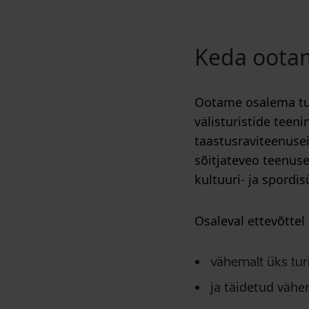
Keda oota
Ootame osalema turi
välisturistide teen
taastusraviteenusei
sõitjateveo teenus
kultuuri- ja spordi
Osaleval ettevõttel
vähemalt üks tur
ja täidetud vähe