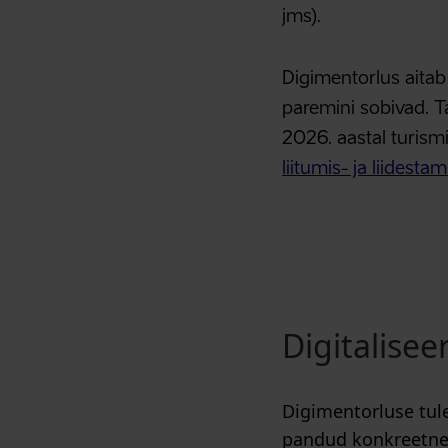
jms).
Digimentorlus aitab
paremini sobivad. T
2026. aastal turis
liitumis- ja liidesta
Digitalisee
Digimentorluse tule
pandud konkreetne 