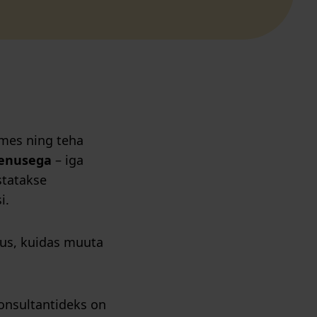
emes ning teha
eenusega
– iga
statakse
i.
mus, kuidas muuta
onsultantideks on