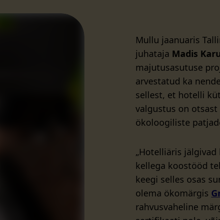
Mullu jaanuaris Tal
juhataja
Madis Kar
majutusasutuse pro
arvestatud ka nende 
sellest, et hotelli k
valgustus on otsast
ökoloogiliste patjad
„Hotelliäris jälgiva
kellega koostööd teh
keegi selles osas su
olema ökomärgis
G
rahvusvaheline märg