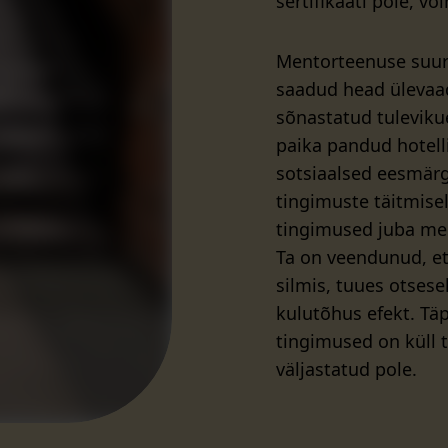
sertifikaati pole, võ
Mentorteenuse suur
saadud head ülevaade
sõnastatud tuleviku
paika pandud hotell
sotsiaalsed eesmärg
tingimuste täitmise
tingimused juba men
Ta on veendunud, et
silmis, tuues otsesel
kulutõhus efekt. Tä
tingimused on küll t
väljastatud pole.