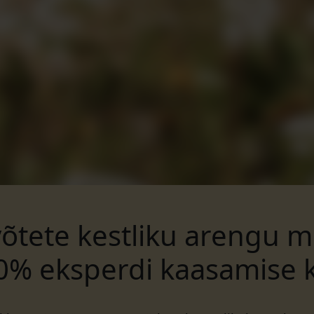
võtete kestliku arengu 
0% eksperdi kaasamise 