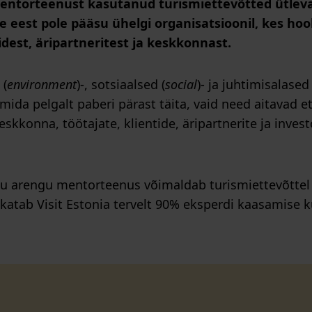
entorteenust kasutanud turismiettevõtted ütleva
e eest pole pääsu ühelgi organisatsioonil, kes ho
idest, äripartneritest ja keskkonnast.
 (
environment
)-, sotsiaalsed (
social
)- ja juhtimisalased 
 mida pelgalt paberi pärast täita, vaid need aitavad 
skkonna, töötajate, klientide, äripartnerite ja invest
iku arengu mentorteenus võimaldab turismiettevõttel
 katab Visit Estonia tervelt 90% eksperdi kaasamise 