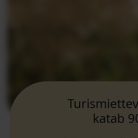
Turismiette
katab 9