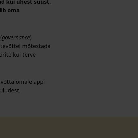
d kui ühest suust,
olib oma
(
governance
)
ettevõttel mõtestada
orite kui terve
 võtta omale appi
kuludest.