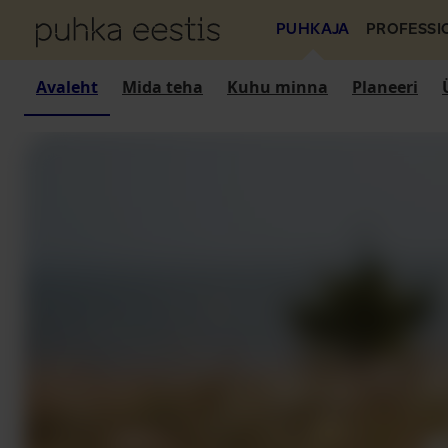
PUHKAJA
PROFESSI
Avaleht
Mida teha
Kuhu minna
Planeeri