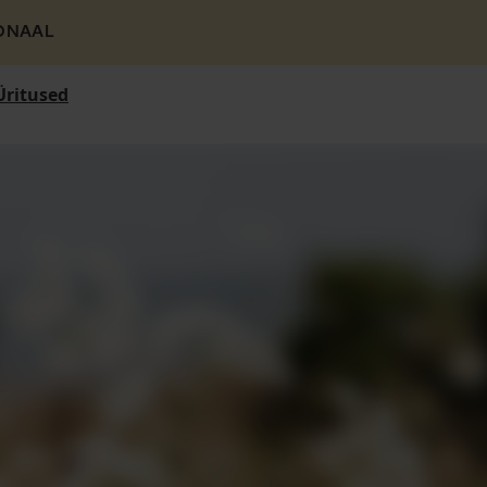
ONAAL
Üritused