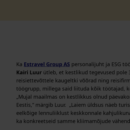
Ka
Estravel Group AS
personalijuht ja ESG tö
Kairi Luur
ütleb, et kestlikud tegevused pole 
reisiettevõttele kaugeltki võõrad ning reisifi
töögrupp, millega said liituda kõik töötajad, k
„Mujal maailmas on kestlikkus olnud päevakor
Eestis,“ märgib Luur. „Laiem üldsus näeb turis
eelkõige lennuliiklust keskkonnale kahjuliku
ka konkreetseid samme kliimamõjude vähend