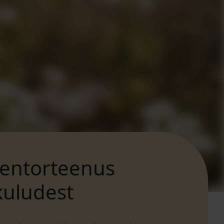
mentorteenus
kuludest