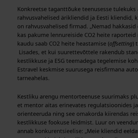
Konkreetse taganttõuke teenusesse tulekuks a
rahvusvahelised ärikliendid ja Eesti kliendid,
on rahvusvahelised firmad. „Nemad hakkasid
kas pakume lennureiside CO2 heite raporteid
kaudu saab CO2 heite heastamise (
offsetting
) 
Lisades, et kui suurettevõttele rakendub st
kestlikkuse ja ESG teemadega tegelemise koh
Estravel keskmise suurusega reisfirmana aut
tarneahelas.
Kestliku arengu mentorteenuse suurimaks plu
et mentor aitas erinevates regulatsioonides j
orienteeruda ning see omakorda kiirendas rei
kestlikkuse fookuse leidmist. Luur on veendun
annab konkurentsieelise: „Meie kliendid eeld