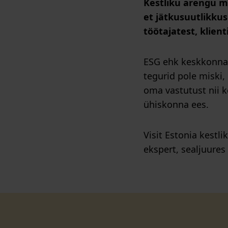
Kestliku arengu m
et jätkusuutlikkus
töötajatest, klient
ESG ehk keskkonna
tegurid pole miski,
oma vastutust nii ke
ühiskonna ees.
Visit Estonia kestl
ekspert, sealjuures