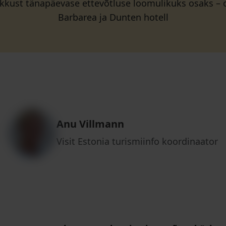
ikkust tänapäevase ettevõtluse loomulikuks osaks –
Barbarea ja Dunten hotell
Anu Villmann
Visit Estonia turismiinfo koordinaator