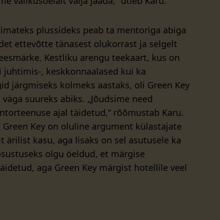
ime valikusõelalt välja jääda,“ ütleb Karu.
imateks plussideks peab ta mentoriga abiga
t ettevõtte tänasest olukorrast ja selgelt
eesmärke. Kestliku arengu teekaart, kus on
i juhtimis-, keskkonnaalased kui ka
id järgmiseks kolmeks aastaks, oli Green Key
l väga suureks abiks. „Jõudsime need
torteenuse ajal täidetud,“ rõõmustab Karu.
 Green Key on oluline argument külastajate
t ärilist kasu, aga lisaks on sel asutusele ka
psustuseks olgu öeldud, et märgise
äidetud, aga Green Key märgist hotellile veel