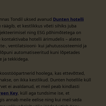
linnas Tondil uksed avanud
Dunten hotelli
u
räägib, et kestlikkus võeti sihiks juba
jekteerimisel ning ESG põhimõtetega on
kontaktivaba hotelli ärimudelis – alates
ütte-, ventilatsiooni- kui jahutussüsteemid ja
 lõpuni automatiseeritud kuni lõpetades
e ja tekkidega.
d koostööpartnerid hoolega, kas ettevõtted,
akse, on ikka kestlikud. Dunten hotellile küll
rvet ei avaldanud, et meil peab kindlasti
reen Key
, küll aga tundsime ise, et
is annab meile eelise ning kui meil seda