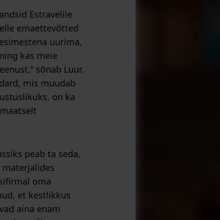
ndsid Estravelile
 kelle emaettevõtted
 esimestena uurima,
 ning kas meie
teenust,“ sõnab Luur.
andard, mis muudab
ustuslikuks, on ka
omaatselt
ssiks peab ta seda,
a materjalides
sifirmal oma
ud, et kestlikkus
avad aina enam