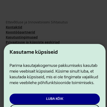
Ettevõtluse ja Innovatsiooni Sihtasutus
Kontaktid
Koostööpartnerid
Kasutustingimused
Privaatsuse ja küpsiste eeskirjad
Kasutame küpsiseid
Parima kasutajakogemuse pakkumiseks kasutab
meie veebisait küpsiseid. Küsime sinult luba, et
kasutada küpsiseid, mis ei ole tingimata vajalikud
meie veebilehe põhifunktsioonide toimimiseks.
LUBA KÕIK