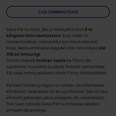
LISA LEMMIKUTESSE
Vana-Pärnu luhal, jõe ja mere piiril asub
8 m
kõrgune linnuvaatlustorn
, kust näeb nii
rannaroostikus, rannaniidul kui merel viibivaid
linde. Aasta erinevatel aegadel võib siin kohata
üle
100 eri linnuriigi
.
Tornist avaneb
huvitav vaade
ka Pärnu jõe
suudmele, muulidele ja pikale liivasele rannaribale
.
Siit saab minna jalutama ühele Pärnu kivimuulidest.
Parklast tornini ja tagasi on umbes üks kilomeeter
kõndimist, sealsamas on ka ujumisrand. See on hea
sihtkoht pikemaks jalutuskäiguks või rattasõiduks.
Teel saab tutvuda Vana-Pärnu linnaosa väikeste
armsate tänavatega.