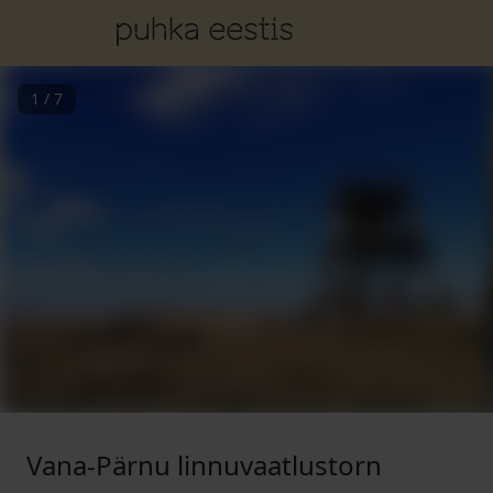
1
/
7
Vana-Pärnu linnuvaatlustorn