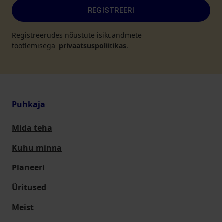
REGISTREERI
Registreerudes nõustute isikuandmete
töötlemisega.
privaatsuspoliitikas
.
Puhkaja
Mida teha
Kuhu minna
Planeeri
Üritused
Meist