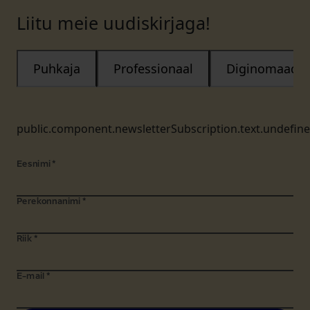
Liitu meie uudiskirjaga!
Puhkaja
Professionaal
Diginomaad
public.component.newsletterSubscription.text.undefin
Eesnimi
*
Perekonnanimi
*
Riik
*
E-mail
*