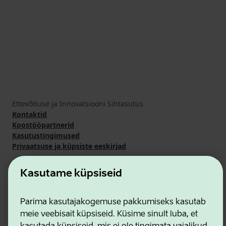
Ettevõtluse ja Innovatsiooni Sihtasutus
Kontaktid
Koostööpartnerid
Kasutustingimused
Privaatsuse ja küpsiste eeskirjad
Kasutame küpsiseid
Parima kasutajakogemuse pakkumiseks kasutab
meie veebisait küpsiseid. Küsime sinult luba, et