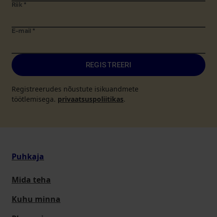
Riik
*
E-mail
*
REGISTREERI
Registreerudes nõustute isikuandmete
töötlemisega.
privaatsuspoliitikas
.
Puhkaja
Mida teha
Kuhu minna