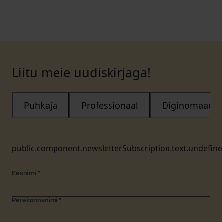
Liitu meie uudiskirjaga!
Puhkaja
Professionaal
Diginomaad
public.component.newsletterSubscription.text.undefin
Eesnimi
*
Perekonnanimi
*