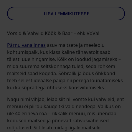
LISA LEMMIKUTESSE
Vorsid & Vahvlid Köök & Baar – ehk VoVa!
Pärnu vanalinnas
asuv maitsete ja meeleolu
kohtumispaik, kus klassikaline tänavatoit saab
täiesti uue hingamise. Kõik on loodud jagamiseks –
mida suurema seltskonnaga tuled, seda rohkem
maitseid saad kogeda. Sõbralik ja õdus õhkkond
teeb sellest ideaalse paiga nii perega lõunatamiseks
kui ka sõpradega õhtuseks koosviibimiseks.
Nagu nimi vihjab, leiab siit nii vorste kui vahvleid, ent
menüü ei piirdu kaugeltki vaid nendega. Valikus on
üle 40 erineva roa – rikkalik menüü, mis ühendab
kodused maitsed ja põnevad rahvusvahelised
mõjutused. Siit leiab midagi igale maitsele: