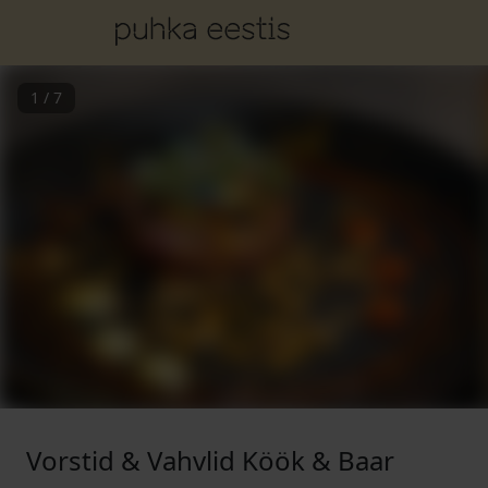
1
/
7
Vorstid & Vahvlid Köök & Baar