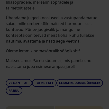
lihasõpradele, mereannisõpradele ja
taimetoitlastele.
Ühendame julged kooslused ja vastupandamatud
saiad, mille ümber kõik maitsed harmooniliselt
kohtuvad. Põnev joogivalik ja mänguline
kontseptsioon teevad meist koha, kuhu tullakse
nautima, avastama ja hästi aega veetma.
Oleme lemmikloomasõbralik söögikoht!
Maitseelamus Pärnu südames, mis paneb sind
naeratama juba esimese ampsu järel!
VEGAN TOIT
TAIMETOIT
LEMMIKLOOMASÕBRALIK
PÄRNU