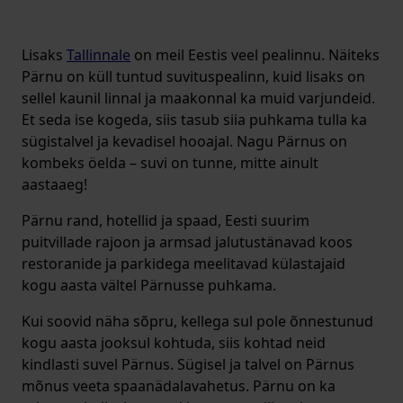
Lisaks
Tallinnale
on meil Eestis veel pealinnu. Näiteks
Pärnu on küll tuntud suvituspealinn, kuid lisaks on
sellel kaunil linnal ja maakonnal ka muid varjundeid.
Et seda ise kogeda, siis tasub siia puhkama tulla ka
sügistalvel ja kevadisel hooajal. Nagu Pärnus on
kombeks öelda – suvi on tunne, mitte ainult
aastaaeg!
Pärnu rand, hotellid ja spaad, Eesti suurim
puitvillade rajoon ja armsad jalutustänavad koos
restoranide ja parkidega meelitavad külastajaid
kogu aasta vältel Pärnusse puhkama.
Kui soovid näha sõpru, kellega sul pole õnnestunud
kogu aasta jooksul kohtuda, siis kohtad neid
kindlasti suvel Pärnus. Sügisel ja talvel on Pärnus
mõnus veeta spaanädalavahetus. Pärnu on ka