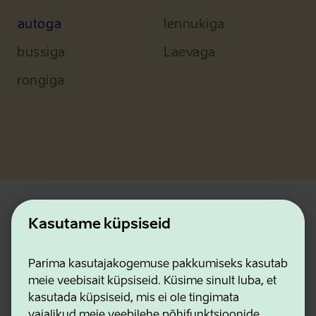
autoga
lennukiga
bussiga
Laevaga
rongiga
Viimati uuendatud
Kasutame küpsiseid
22.06.2026
Parima kasutajakogemuse pakkumiseks kasutab
Märksõnad
meie veebisait küpsiseid. Küsime sinult luba, et
kasutada küpsiseid, mis ei ole tingimata
SÖÖK JA JOOK
PÄRNU
vajalikud meie veebilehe põhifunktsioonide