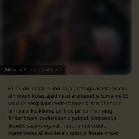
Pildi autor: Elena Liik, Visit Pärnu
Pärnu on ideaalne linn ka jalgrattaga avastamiseks –
siin ootab külastajaid hästi arenenud ja turvaline 85
km pikk kergliiklusteede võrgustik, mis ühendab
rannaala, kesklinna, parkide piirkonnad ning
lähiümbruse looduskaunid paigad. Jalgrattaga
liikudes saab mugavalt nautida meretuult,
männimetsa all looklevaid radu ja linnale omast