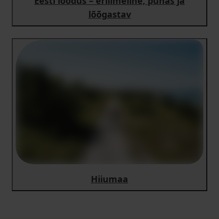
Eesti loodus – eriilmeline, puhas ja
lõõgastav
Hiiumaa