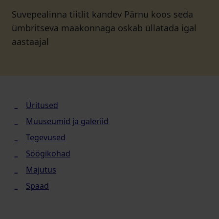
Suvepealinna tiitlit kandev Pärnu koos seda
ümbritseva maakonnaga oskab üllatada igal
aastaajal
Üritused
Muuseumid ja galeriid
Tegevused
Söögikohad
Majutus
Spaad