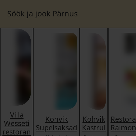
Söök ja jook Pärnus
Villa
Kohvik
Kohvik
Restor
Wesseti
Supelsaksad
Kastrul
Raimo
restoran