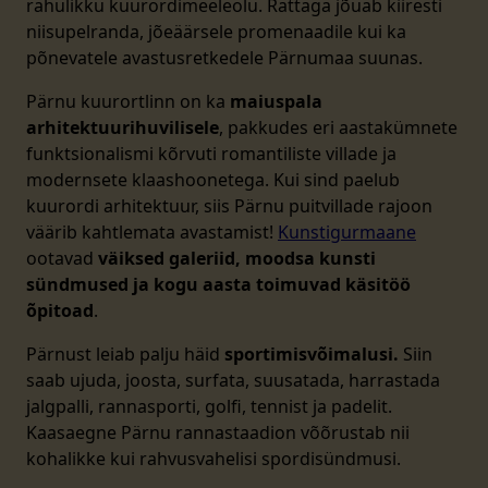
rahulikku kuurordimeeleolu. Rattaga jõuab kiiresti
niisupelranda, jõeäärsele promenaadile kui ka
põnevatele avastusretkedele Pärnumaa suunas.
Pärnu kuurortlinn on ka
maiuspala
arhitektuurihuvilisele
, pakkudes eri aastakümnete
funktsionalismi kõrvuti romantiliste villade ja
modernsete klaashoonetega. Kui sind paelub
kuurordi arhitektuur, siis Pärnu puitvillade rajoon
väärib kahtlemata avastamist!
Kunstigurmaane
ootavad
väiksed galeriid, moodsa kunsti
sündmused ja kogu aasta toimuvad käsitöö
õpitoad
.
Pärnust leiab palju häid
sportimisvõimalusi.
Siin
saab ujuda, joosta, surfata, suusatada, harrastada
jalgpalli, rannasporti, golfi, tennist ja padelit.
Kaasaegne Pärnu rannastaadion võõrustab nii
kohalikke kui rahvusvahelisi spordisündmusi.