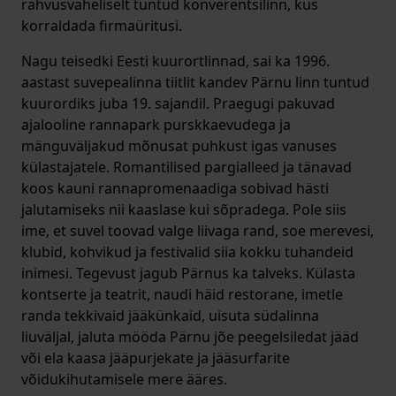
rahvusvaheliselt tuntud konverentsilinn, kus
korraldada firmaüritusi.
Nagu teisedki Eesti kuurortlinnad, sai ka 1996.
aastast suvepealinna tiitlit kandev Pärnu linn tuntud
kuurordiks juba 19. sajandil. Praegugi pakuvad
ajalooline rannapark purskkaevudega ja
mänguväljakud mõnusat puhkust igas vanuses
külastajatele. Romantilised pargialleed ja tänavad
koos kauni rannapromenaadiga sobivad hästi
jalutamiseks nii kaaslase kui sõpradega. Pole siis
ime, et suvel toovad valge liivaga rand, soe merevesi,
klubid, kohvikud ja festivalid siia kokku tuhandeid
inimesi. Tegevust jagub Pärnus ka talveks. Külasta
kontserte ja teatrit, naudi häid restorane, imetle
randa tekkivaid jääkünkaid, uisuta südalinna
liuväljal, jaluta mööda Pärnu jõe peegelsiledat jääd
või ela kaasa jääpurjekate ja jääsurfarite
võidukihutamisele mere ääres.