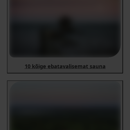
10 kõige ebatavalisemat sauna