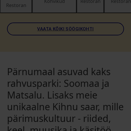
Kohvikud
Restoran
Restoran
Restoran
VAATA KÕIKI SÖÖGIKOHTI
Pärnumaal asuvad kaks
rahvusparki: Soomaa ja
Matsalu. Lisaks meie
unikaalne Kihnu saar, mille
pärimuskultuur - riided,
keel, muusika ja käsitöö