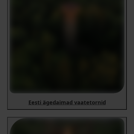
Eesti ägedaimad vaatetornid