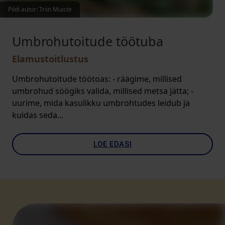
Pildi autor: Triin Muiste
Umbrohutoitude töötuba
Elamustoitlustus
Umbrohutoitude töötoas: - räägime, millised
umbrohud söögiks valida, millised metsa jätta; -
uurime, mida kasulikku umbrohtudes leidub ja
kuidas seda...
LOE EDASI