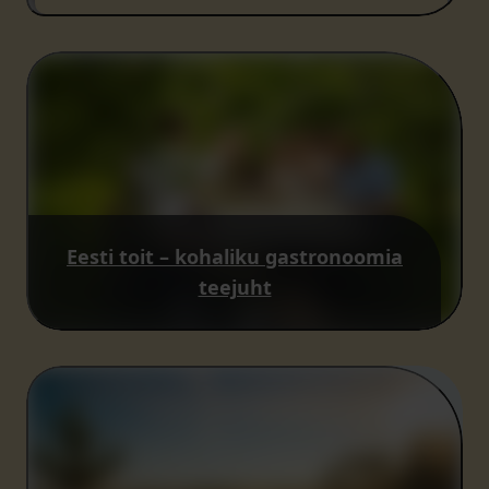
Eesti toit – kohaliku gastronoomia
teejuht