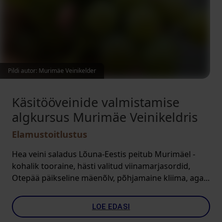
Pildi autor: Murimäe Veinikelder
Käsitööveinide valmistamise
algkursus Murimäe Veinikeldris
Elamustoitlustus
Hea veini saladus Lõuna-Eestis peitub Murimäel -
kohalik tooraine, hästi valitud viinamarjasordid,
Otepää päikseline mäenõlv, põhjamaine kliima, aga...
LOE EDASI