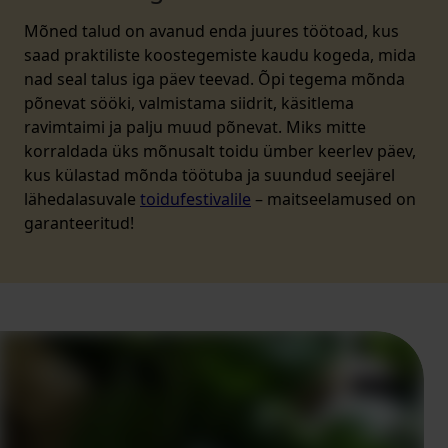
Mõned talud on avanud enda juures töötoad, kus
saad praktiliste koostegemiste kaudu kogeda, mida
nad seal talus iga päev teevad. Õpi tegema mõnda
põnevat sööki, valmistama siidrit, käsitlema
ravimtaimi ja palju muud põnevat. Miks mitte
korraldada üks mõnusalt toidu ümber keerlev päev,
kus külastad mõnda töötuba ja suundud seejärel
lähedalasuvale
toidufestivalile
– maitseelamused on
garanteeritud!