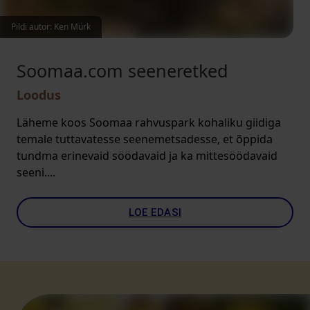
Pildi autor: Ken Mürk
Soomaa.com seeneretked
Loodus
Läheme koos Soomaa rahvuspark kohaliku giidiga
temale tuttavatesse seenemetsadesse, et õppida
tundma erinevaid söödavaid ja ka mittesöödavaid
seeni....
LOE EDASI