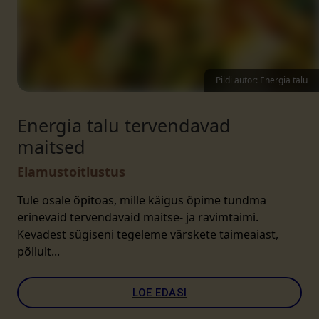
Pildi autor: Energia talu
Energia talu tervendavad
maitsed
Elamustoitlustus
Tule osale õpitoas, mille käigus õpime tundma
erinevaid tervendavaid maitse- ja ravimtaimi.
Kevadest sügiseni tegeleme värskete taimeaiast,
põllult...
LOE EDASI