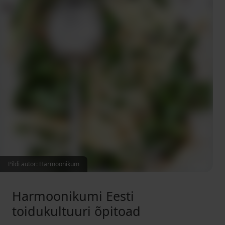
Pildi autor: Harmoonikum
Harmoonikumi Eesti
toidukultuuri õpitoad