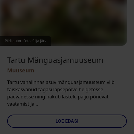
Pildi autor: Foto: Silja Järv
Tartu Mänguasjamuuseum
Muuseum
Tartu vanalinnas asuv mänguasjamuuseum viib
täiskasvanud tagasi lapsepõlve helgetesse
päevadesse ning pakub lastele palju põnevat
vaatamist ja...
LOE EDASI