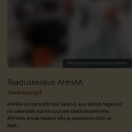
Pildi autor: SA Teaduskeskus AHHAA
Teaduskeskus AHHAA
Teemapargid
AHHAA on peresõbralik keskus, kus leidub tegevust
nii väikestele kui ka suurtele teadushuvilistele.
AHHAAs ärkab teadus ellu ja avastamisrõõm ei
lõpe...