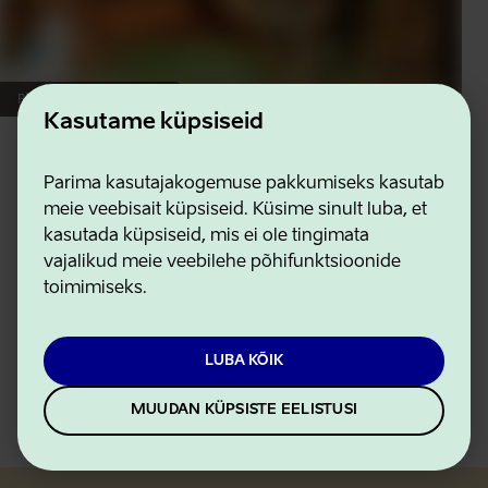
Pildi autor: SA Saadjärve
Kasutame küpsiseid
Jääaja Keskus
Parima kasutajakogemuse pakkumiseks kasutab
Teemapargid
meie veebisait küpsiseid. Küsime sinult luba, et
kasutada küpsiseid, mis ei ole tingimata
Jääaja Keskuses saad rännata ajas jääajast kuni
vajalikud meie veebilehe põhifunktsioonide
tulevikuni. Avasta Jääaja Keskus Tartumaal,
toimimiseks.
Saadjärve kaldal. See on paik, kus kohtuvad
teadus,...
LUBA KÕIK
LOE EDASI
MUUDAN KÜPSISTE EELISTUSI