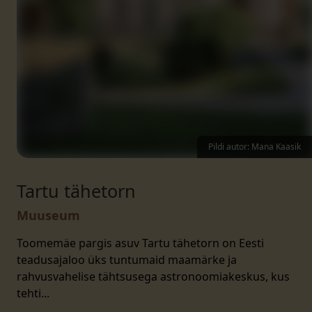
Pildi autor: Mana Kaasik
Tartu tähetorn
Muuseum
Toomemäe pargis asuv Tartu tähetorn on Eesti
teadusajaloo üks tuntumaid maamärke ja
rahvusvahelise tähtsusega astronoomiakeskus, kus
tehti...