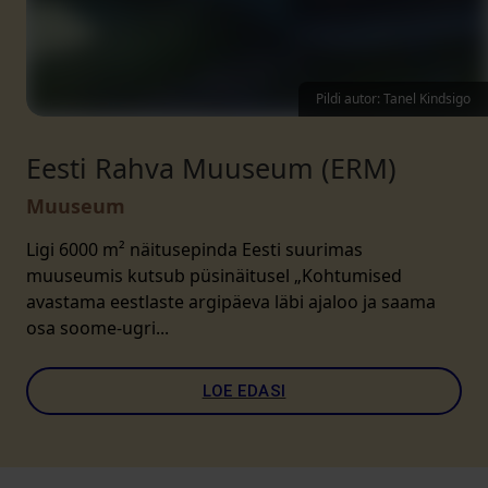
Pildi autor: Tanel Kindsigo
Eesti Rahva Muuseum (ERM)
Muuseum
Ligi 6000 m² näitusepinda Eesti suurimas
muuseumis kutsub püsinäitusel „Kohtumised
avastama eestlaste argipäeva läbi ajaloo ja saama
osa soome-ugri...
LOE EDASI