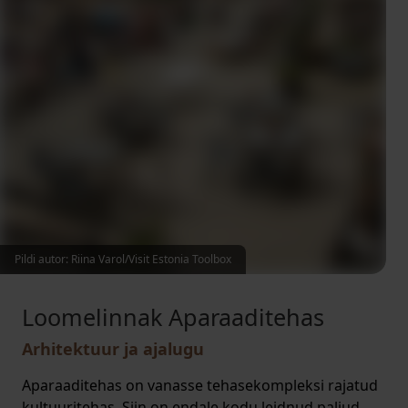
Pildi autor: Riina Varol/Visit Estonia Toolbox
Loomelinnak Aparaaditehas
Arhitektuur ja ajalugu
Aparaaditehas on vanasse tehasekompleksi rajatud
kultuuritehas. Siin on endale kodu leidnud paljud