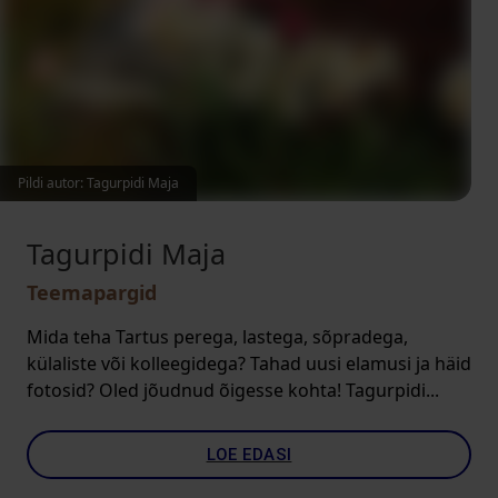
Pildi autor: Tagurpidi Maja
Tagurpidi Maja
Teemapargid
Mida teha Tartus perega, lastega, sõpradega,
külaliste või kolleegidega? Tahad uusi elamusi ja häid
fotosid? Oled jõudnud õigesse kohta! Tagurpidi...
LOE EDASI