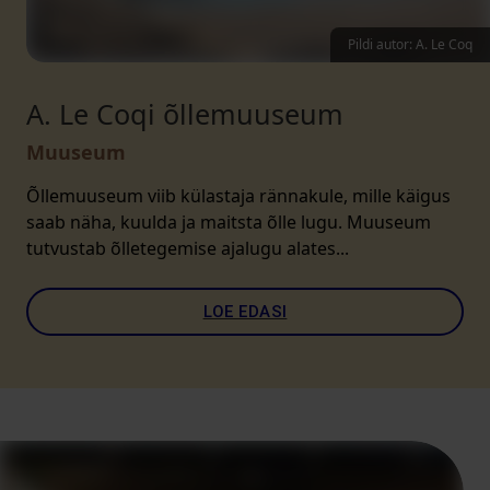
Pildi autor: A. Le Coq
A. Le Coqi õllemuuseum
Muuseum
Õllemuuseum viib külastaja rännakule, mille käigus
saab näha, kuulda ja maitsta õlle lugu. Muuseum
tutvustab õlletegemise ajalugu alates...
LOE EDASI