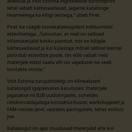
avalikud ja Visit Estonia ingliskeelsel turismiprofi
lehel vabalt kättesaadavad, jagame katalooge
heameelega ka kõigi teistega,“ ütleb Piret.
Piret ise räägib tootekataloogidest kohtumistel
ettevõtetega: „Tutvustan, et meil on sellised
infomaterjalid kokku pandud, mis on kõigile
kättesaadavad ja kui külastaja mõnel sellisel teemal
pöördub ettevõtte poole, siis võib vabalt neid
materjale edasi saata või siis vajadusel ise sealt
kontakte otsida.“
Visit Estonia turujuhtidelgi on kõnealused
kataloogid igapäevases kasutuses: materjale
jagatakse nii B2B uudiskirjades, suheldes
reisikorraldajatega kontaktüritustel,
workshoppidel
ja
FAM-reiside järel, vastates päringutele, tehes esitlusi
jne.
Kataloogid on ajas muutuvad materjalid ehk kui