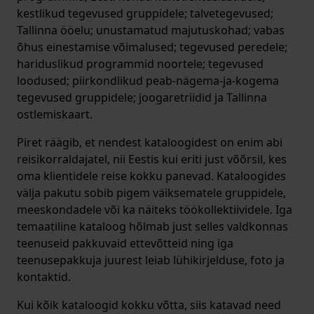
kestlikud tegevused gruppidele; talvetegevused;
Tallinna ööelu; unustamatud majutuskohad; vabas
õhus einestamise võimalused; tegevused peredele;
hariduslikud programmid noortele; tegevused
loodused; piirkondlikud peab-nägema-ja-kogema
tegevused gruppidele; joogaretriidid ja Tallinna
ostlemiskaart.
Piret räägib, et nendest kataloogidest on enim abi
reisikorraldajatel, nii Eestis kui eriti just võõrsil, kes
oma klientidele reise kokku panevad. Kataloogides
välja pakutu sobib pigem väiksematele gruppidele,
meeskondadele või ka näiteks töökollektiividele. Iga
temaatiline kataloog hõlmab just selles valdkonnas
teenuseid pakkuvaid ettevõtteid ning iga
teenusepakkuja juurest leiab lühikirjelduse, foto ja
kontaktid.
Kui kõik kataloogid kokku võtta, siis katavad need