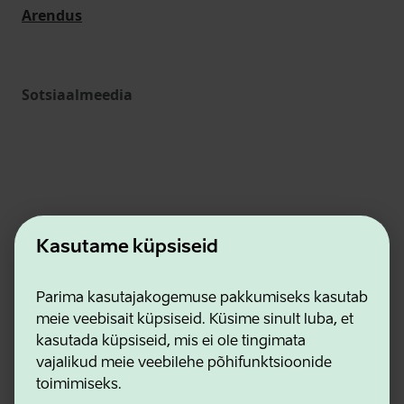
Arendus
Sotsiaalmeedia
Kasutame küpsiseid
Ettevõtluse ja Innovatsiooni Sihtasutus
Parima kasutajakogemuse pakkumiseks kasutab
Kontaktid
meie veebisait küpsiseid. Küsime sinult luba, et
Koostööpartnerid
kasutada küpsiseid, mis ei ole tingimata
Kasutustingimused
vajalikud meie veebilehe põhifunktsioonide
Privaatsuse ja küpsiste eeskirjad
toimimiseks.