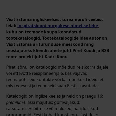
Visit Estonia ingliskeelsest turismiprofi veebist
leiab
inspiratsiooni nurgakese nimelise lehe
,
kuhu on teemade kaupa koondatud
tootekataloogid. Tootekataloogide idee autor on
Visit Estonia äriturunduse meeskond ning
teostajateks kliendisuhete juht Piret Koodi ja B2B
toote projektijuht Kadri Koor.
Pireti sõnul on kataloogid mõeldud reisikorraldajale
või ettevõtte reisiplaneerijale, kes vajavad
teemapõhiseid kontakte või ka mõnikord ideid, et
mis tegevusi ja teenuseid saab Eestis kasutada.
Kataloogid on inglise keeles ja neid on praegu 16:
premium
-klassi majutus; golfiväljakud;
ratsutamise/sõitmise võimalused; hariduslikud
programmid; Eesti kohad kunstientusiastidele;