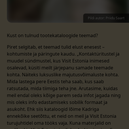
Pildi autor: Priidu Saart
Kust on tulnud tootekataloogide teemad?
Piret selgitab, et teemad tulid elust enesest –
kohtumiste ja päringute kaudu. „Kontaktüritustel ja
muudel sündmustel, kus Visit Estonia inimesed
osalevad, küsiti meilt järjepanu samade teemade
kohta. Näiteks luksuslike majutusvõimaluste kohta.
Mida lastega pere Eestis teha saab, kus saab
ratsutada, mida tiimiga teha jne. Arutasime, kuidas
meil endal oleks kõige parem seda infot jagada ning
mis oleks info edastamiseks sobilik formaat ja
asukoht. Ehk siis kataloogid lõime Kadriga
ennekõike seetõttu, et neid on meil ja Visit Estonia
turujuhtidel oma tööks vaja. Kuna materjalid on