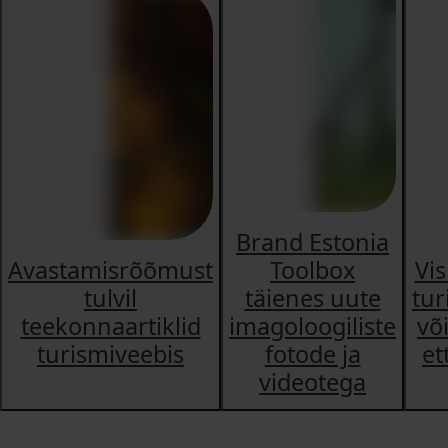
Brand Estonia
Avastamisrõõmust
Toolbox
Vis
tulvil
täienes uute
tur
teekonnaartiklid
imagoloogiliste
võ
turismiveebis
fotode ja
et
videotega