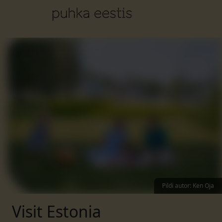
Pildi autor
:
Ken Oja
Visit Estonia