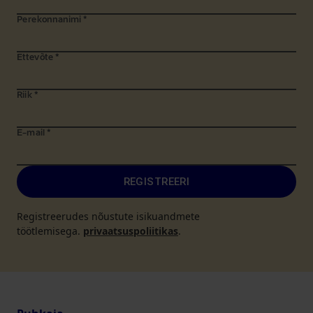
Perekonnanimi
*
Ettevõte
*
Riik
*
E-mail
*
REGISTREERI
Registreerudes nõustute isikuandmete
töötlemisega.
privaatsuspoliitikas
.