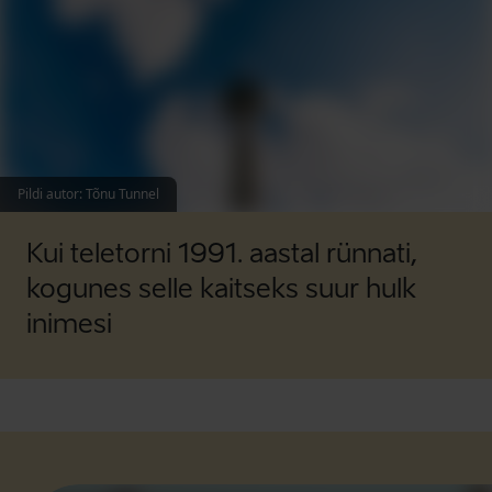
Pildi autor
:
Tõnu Tunnel
Kui teletorni 1991. aastal rünnati,
kogunes selle kaitseks suur hulk
inimesi