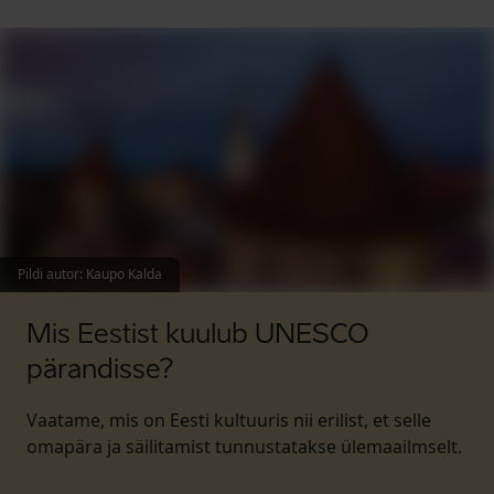
Pildi autor
:
Kaupo Kalda
Mis Eestist kuulub UNESCO
pärandisse?
Vaatame, mis on Eesti kultuuris nii erilist, et selle
omapära ja säilitamist tunnustatakse ülemaailmselt.