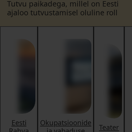
Tutvu paikadega, millel on Eesti
ajaloo tutvustamisel oluline roll
Eesti
Okupatsioonide
Teater
Rahva
ja vabaduse