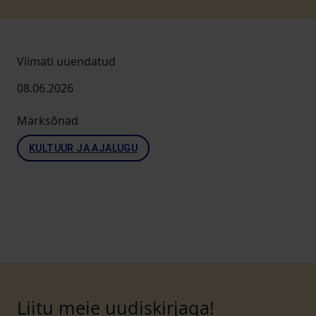
Viimati uuendatud
08.06.2026
Märksõnad
KULTUUR JA AJALUGU
Liitu meie uudiskirjaga!