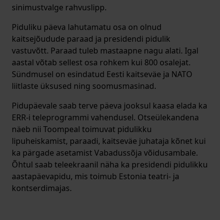
sinimustvalge rahvuslipp.
Piduliku päeva lahutamatu osa on olnud
kaitsejõudude paraad ja presidendi pidulik
vastuvõtt. Paraad tuleb mastaapne nagu alati. Igal
aastal võtab sellest osa rohkem kui 800 osalejat.
Sündmusel on esindatud Eesti kaitseväe ja NATO
liitlaste üksused ning soomusmasinad.
Pidupäevale saab terve päeva jooksul kaasa elada ka
ERR-i teleprogrammi vahendusel. Otseülekandena
näeb nii Toompeal toimuvat pidulikku
lipuheiskamist, paraadi, kaitseväe juhataja kõnet kui
ka pärgade asetamist Vabadussõja võidusambale.
Õhtul saab teleekraanil näha ka presidendi pidulikku
aastapäevapidu, mis toimub Estonia teatri- ja
kontserdimajas.