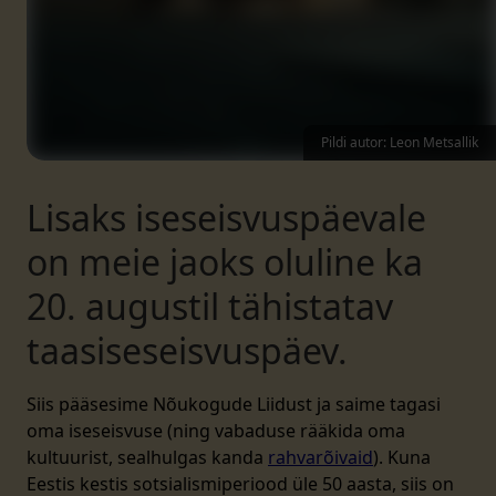
Pildi autor: Leon Metsallik
Lisaks iseseisvuspäevale
on meie jaoks oluline ka
20. augustil tähistatav
taasiseseisvuspäev.
Siis pääsesime Nõukogude Liidust ja saime tagasi
oma iseseisvuse (ning vabaduse rääkida oma
kultuurist, sealhulgas kanda
rahvarõivaid
). Kuna
Eestis kestis sotsialismiperiood üle 50 aasta, siis on