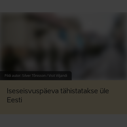
Pildi autor
:
Silver Tõnisson / Visit Viljandi
Iseseisvuspäeva tähistatakse üle
Eesti