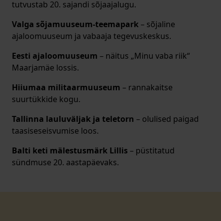
tutvustab 20. sajandi sõjaajalugu.
Valga sõjamuuseum-teemapark
– sõjaline
ajaloomuuseum ja vabaaja tegevuskeskus.
Eesti ajaloomuuseum
– näitus „Minu vaba riik“
Maarjamäe lossis.
Hiiumaa militaarmuuseum
– rannakaitse
suurtükkide kogu.
Tallinna lauluväljak ja teletorn
– olulised paigad
taasiseseisvumise loos.
Balti keti mälestusmärk Lillis
– püstitatud
sündmuse 20. aastapäevaks.