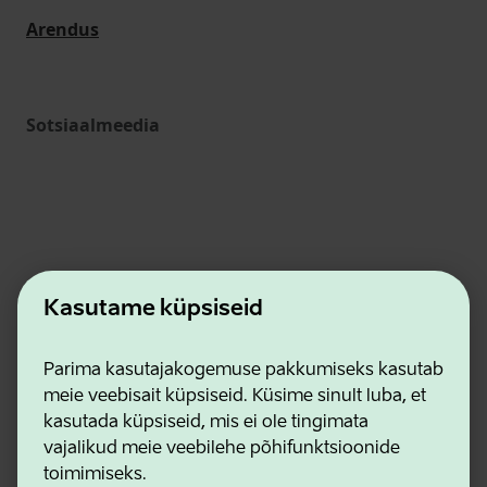
Arendus
Sotsiaalmeedia
Kasutame küpsiseid
Ettevõtluse ja Innovatsiooni Sihtasutus
Parima kasutajakogemuse pakkumiseks kasutab
Kontaktid
meie veebisait küpsiseid. Küsime sinult luba, et
Koostööpartnerid
kasutada küpsiseid, mis ei ole tingimata
Kasutustingimused
vajalikud meie veebilehe põhifunktsioonide
Privaatsuse ja küpsiste eeskirjad
toimimiseks.