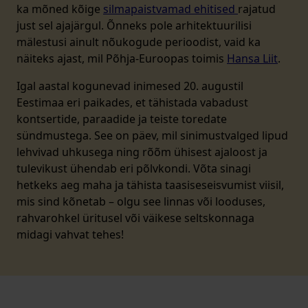
ka mõned kõige
silmapaistvamad ehitised
rajatud
just sel ajajärgul. Õnneks pole arhitektuurilisi
mälestusi ainult nõukogude perioodist, vaid ka
näiteks ajast, mil Põhja-Euroopas toimis
Hansa Liit
.
Igal aastal kogunevad inimesed 20. augustil
Eestimaa eri paikades, et tähistada vabadust
kontsertide, paraadide ja teiste toredate
sündmustega. See on päev, mil sinimustvalged lipud
lehvivad uhkusega ning rõõm ühisest ajaloost ja
tulevikust ühendab eri põlvkondi. Võta sinagi
hetkeks aeg maha ja tähista taasiseseisvumist viisil,
mis sind kõnetab – olgu see linnas või looduses,
rahvarohkel üritusel või väikese seltskonnaga
midagi vahvat tehes!