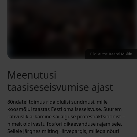
Pildi autor: Kaarel Mikkin
Meenutusi
taasiseseisvumise ajast
80ndatel toimus rida olulisi sündmusi, mille
koosmõjul taastas Eesti oma iseseisvuse. Suurem
rahvuslik ärkamine sai alguse protestiaktsioonist –
nimelt oldi vastu fosforiidikaevanduse rajamisele.
Sellele järgnes miiting Hirvepargis, millega nõuti