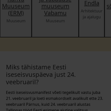
Endla
Muuseum
muuseum
s
Arhitektuur
(ERM)
Vabamu
ja ajalugu
Muuseum
Muuseum
Miks tähistame Eesti
iseseisvuspäeva just 24.
veebruaril?
Eesti iseseisvusmanifest võeti tegelikult vastu juba
21. veebruaril ja loeti esmakordselt avalikult ette 23.
veebruaril Pärnus, kuid 24. veebruaril alustas
Tallinnas tööd Eesti esimene ajutine valitsus