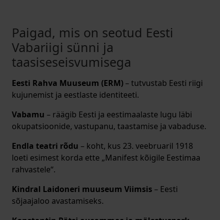
Paigad, mis on seotud Eesti
Vabariigi sünni ja
taasiseseisvumisega
Eesti Rahva Muuseum (ERM)
– tutvustab Eesti riigi
kujunemist ja eestlaste identiteeti.
Vabamu
– räägib Eesti ja eestimaalaste lugu läbi
okupatsioonide, vastupanu, taastamise ja vabaduse.
Endla teatri rõdu
– koht, kus 23. veebruaril 1918
loeti esimest korda ette „Manifest kõigile Eestimaa
rahvastele“.
Kindral Laidoneri muuseum Viimsis
– Eesti
sõjaajaloo avastamiseks.