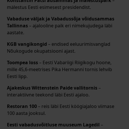
Konstantin Pätsi ausammas ja mälestuspark
–
mälestus Eesti esimesest presidendist.
Vabaduse väljak ja Vabadussõja võidusammas
Tallinnas
– ajalooline paik eri nimekujudega läbi
aastate.
KGB vangikongid
– endised eeluurimisvanglad
Nõukogude okupatsiooni ajast.
Toompea loss
– Eesti Vabariigi Riigikogu hoone,
mille 45,6-meetrises Pika Hermanni tornis lehvib
Eesti lipp.
Ajakeskus Wittenstein Paide vallitornis
–
interaktiivne teekond läbi Eesti ajaloo.
Restoran 100
– reis läbi Eesti köögiajaloo viimase
100 aasta jooksul.
Eesti vabadusvõitluse muuseum Lagedil
–