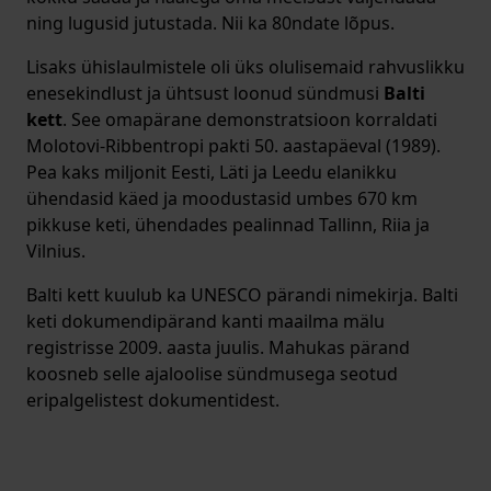
ning lugusid jutustada. Nii ka 80ndate lõpus.
Lisaks ühislaulmistele oli üks olulisemaid rahvuslikku
enesekindlust ja ühtsust loonud sündmusi
Balti
kett
. See omapärane demonstratsioon korraldati
Molotovi-Ribbentropi pakti 50. aastapäeval (1989).
Pea kaks miljonit Eesti, Läti ja Leedu elanikku
ühendasid käed ja moodustasid umbes 670 km
pikkuse keti, ühendades pealinnad Tallinn, Riia ja
Vilnius.
Balti kett kuulub ka UNESCO pärandi nimekirja. Balti
keti dokumendipärand kanti maailma mälu
registrisse 2009. aasta juulis. Mahukas pärand
koosneb selle ajaloolise sündmusega seotud
eripalgelistest dokumentidest.