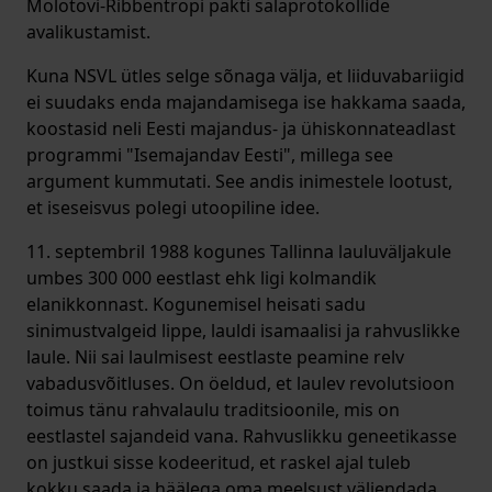
Molotovi-Ribbentropi pakti salaprotokollide
avalikustamist.
Kuna NSVL ütles selge sõnaga välja, et liiduvabariigid
ei suudaks enda majandamisega ise hakkama saada,
koostasid neli Eesti majandus- ja ühiskonnateadlast
programmi "Isemajandav Eesti", millega see
argument kummutati. See andis inimestele lootust,
et iseseisvus polegi utoopiline idee.
11. septembril 1988 kogunes Tallinna lauluväljakule
umbes 300 000 eestlast ehk ligi kolmandik
elanikkonnast. Kogunemisel heisati sadu
sinimustvalgeid lippe, lauldi isamaalisi ja rahvuslikke
laule. Nii sai laulmisest eestlaste peamine relv
vabadusvõitluses. On öeldud, et laulev revolutsioon
toimus tänu rahvalaulu traditsioonile, mis on
eestlastel sajandeid vana. Rahvuslikku geneetikasse
on justkui sisse kodeeritud, et raskel ajal tuleb
kokku saada ja häälega oma meelsust väljendada