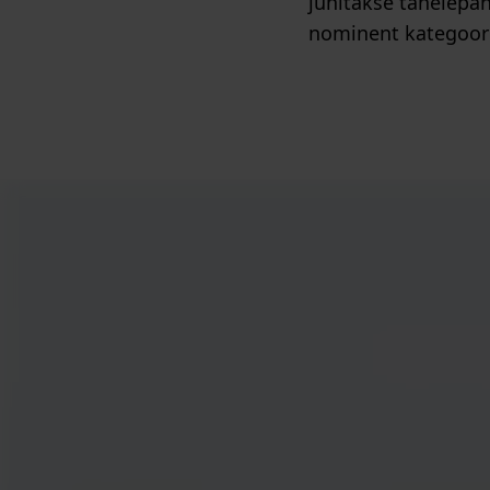
juhitakse tähelepan
nominent kategoori