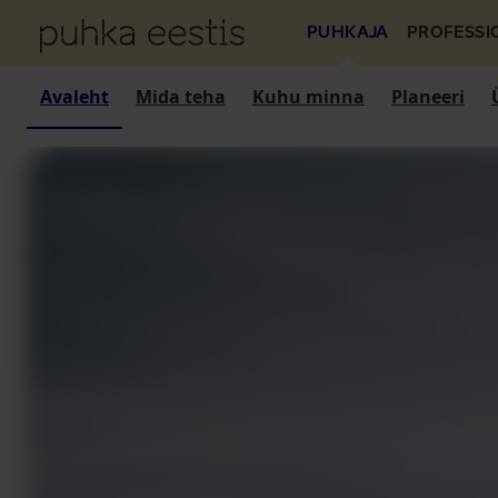
PUHKAJA
PROFESSI
Avaleht
Mida teha
Kuhu minna
Planeeri