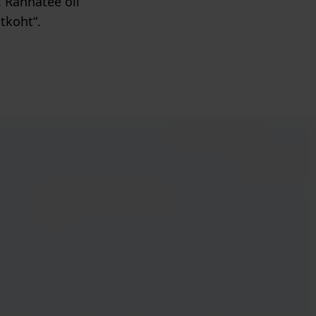
. Rannatee oli
tkoht“.