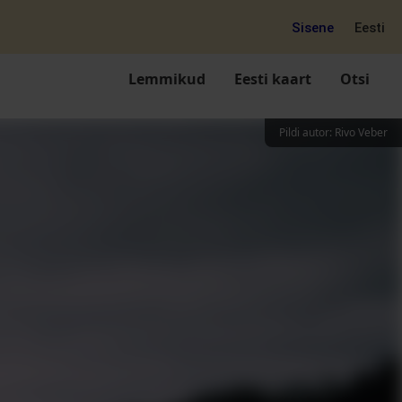
Sisene
Eesti
Lemmikud
Eesti kaart
Otsi
Pildi autor
:
Rivo Veber