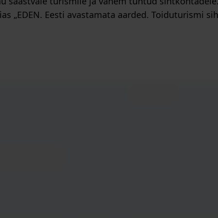
u säästvale turismile ja vähem tuntud sihtkohtadele
as „EDEN. Eesti avastamata aarded. Toiduturismi sih