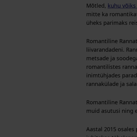
Mõtled,
kuhu võiks 
mitte ka romantikat
üheks parimaks rei
Romantiline Rannat
liivarandadeni. Ra
metsade ja soodega
romantilistes ranna
inimtühjades paradi
rannakülade ja sal
Romantiline Rannate
muid asutusi ning e
Aastal 2015 osales 