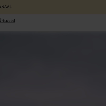
ONAAL
Üritused