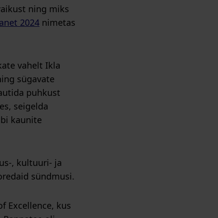
vaikust ning miks
lanet 2024
nimetas
te vahelt Ikla
ning sügavate
autida puhkust
es, seigelda
bi kaunite
-, kultuuri- ja
 toredaid sündmusi.
f Excellence, kus