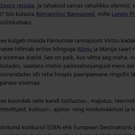
Eestis reisida
, ja tahaksid samas rahulikku olemist, 
? Siis külasta
Romantilist Rannateed
, mille
Lonely P
sisihtkohaks.
ee kulgeb mööda Pärnumaa rannajoont Virtsu kadaka
nnatee hõlmab erilise hõnguga
Kihnu
ja Manija saart 
 sisemaa alasid. See on paik, kus võtta aeg maha, n
külades, vaadata imelisi päikeseloojanguid mere äär
isirandades või teha hoopis paaripäevane ringsõit lä
apärase sisemaa.
e koondab selle kandi toitlustus-, majutus, teenindus
ttevõtjaid, kultuuri-, ajaloo- ning loodusväärtusi ja
piirkond konkursil EDEN ehk European Destinations o