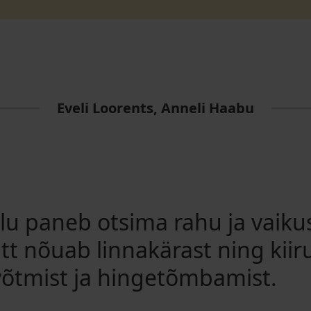
Eveli Loorents, Anneli Haabu
elu paneb otsima rahu ja vaikus
tt nõuab linnakärast ning kiir
õtmist ja hingetõmbamist.