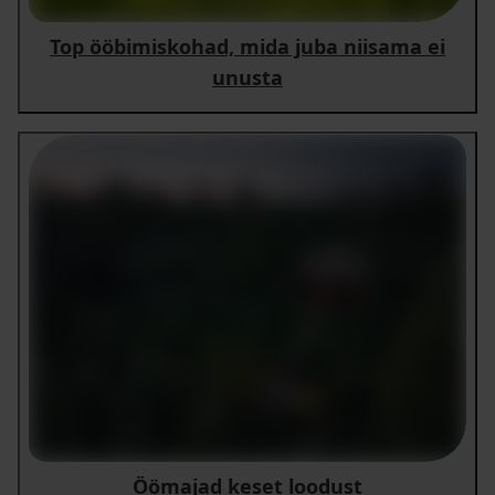
Top ööbimiskohad, mida juba niisama ei
unusta
Öömajad keset loodust