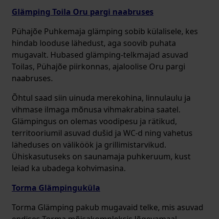
Glämping Toila Oru pargi naabruses
Pühajõe Puhkemaja glämping sobib külalisele, kes
hindab looduse lähedust, aga soovib puhata
mugavalt. Hubased glämping-telkmajad asuvad
Toilas, Pühajõe piirkonnas, ajaloolise Oru pargi
naabruses.
Õhtul saad siin uinuda merekohina, linnulaulu ja
vihmase ilmaga mõnusa vihmakrabina saatel.
Glämpingus on olemas voodipesu ja rätikud,
territooriumil asuvad dušid ja WC-d ning vahetus
läheduses on väliköök ja grillimistarvikud.
Ühiskasutuseks on saunamaja puhkeruum, kust
leiad ka ubadega kohvimasina.
Torma Glämpinguküla
Torma Glämping pakub mugavaid telke, mis asuvad