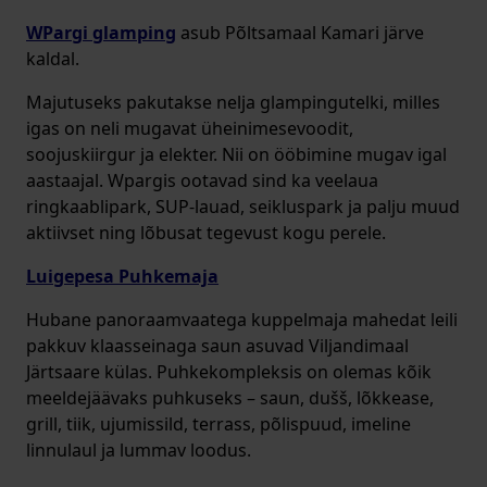
WPargi glamping
asub Põltsamaal Kamari järve
kaldal.
Majutuseks pakutakse nelja glampingutelki, milles
igas on neli mugavat üheinimesevoodit,
soojuskiirgur ja elekter. Nii on ööbimine mugav igal
aastaajal. Wpargis ootavad sind ka veelaua
ringkaablipark, SUP-lauad, seikluspark ja palju muud
aktiivset ning lõbusat tegevust kogu perele.
Luigepesa Puhkemaja
Hubane panoraamvaatega kuppelmaja mahedat leili
pakkuv klaasseinaga saun asuvad Viljandimaal
Järtsaare külas. Puhkekompleksis on olemas kõik
meeldejäävaks puhkuseks – saun, dušš, lõkkease,
grill, tiik, ujumissild, terrass, põlispuud, imeline
linnulaul ja lummav loodus.