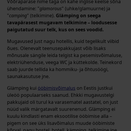
Võõrapärase nime taga on kahe inglise keelse sõna
ühendamine: "
glamorous
" (uhke/glamuurne) ja
"
camping
" (telkimine).
Glämping on seega
tavapärasest mugavam telkimine – loodusesse
paigutatud suur telk, kus on sees voodid.
Mugavused just nagu hotellis, kuid tegelikult viibid
õues. Olenevalt teenusepakkujast võib lisaks
mõnusale sängile leida telgist ka pesemisvõimaluse,
elektriühenduse, veega WC ja küttekolde. Teinekord
saab juurde tellida ka hommiku- ja õhtusöögi,
saunakasutuse jne.
Glämping kui
ööbimisvõimalus
on Eestis justkui
üleöö populaarseks saanud. Ehkki mugavustelgi
pakkujaid oli turul ka varasematel aastatel, on just
nüüd valik märgatavalt suurenenud. Glämping ei
kuulu kindlasti enam eksootilise ööbimise alla –
pigem on see üks lisavõimalus muude ööbimiste
kõrval, nagu hostel, hotell, kämping, telkimine jne.