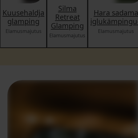
Silma
Kuusehaldja
Hara sadam
Retreat
glamping
iglukämpingu
Glamping
Elamusmajutus
Elamusmajutus
Elamusmajutus