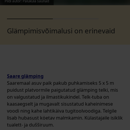
Pildi autor
:
Paluküla saunad
Glämpimisvõimalusi on erinevaid
Saare glämping
Saaremaal asuv paik pakub puhkamiseks 5 x 5 m
puidust platvormile paigutatud glämping telki, mis
on valgustatud ja ilmastikukindel. Telk-tuba on
kaasaegselt ja mugavalt sisustatud kaheinimese
voodi ning kahe lahtikäiva tugitoolvoodiga. Telgile
lisab hubasust köetav malmkamin. Külastajaile isiklik
tualett- ja dušširuum.