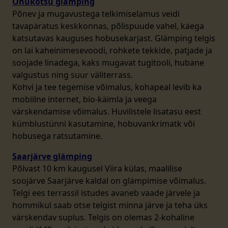
Ohukotsu glämping
Põnev ja mugavustega telkimiselamus veidi
tavapäratus keskkonnas, põlispuude vahel, käega
katsutavas kauguses hobusekarjast. Glämping telgis
on lai kaheinimesevoodi, rohkete tekkide, patjade ja
soojade linadega, kaks mugavat tugitooli, hubane
valgustus ning suur väliterrass.
Kohvi ja tee tegemise võimalus, kohapeal levib ka
mobiilne internet, bio-käimla ja veega
värskendamise võimalus. Huvilistele lisatasu eest
kümblustünni kasutamine, hobuvankrimatk või
hobusega ratsutamine.
Saarjärve glämping
Põlvast 10 km kaugusel Viira külas, maalilise
soojärve Saarjärve kaldal on glämpimise võimalus.
Telgi ees terrassil istudes avaneb vaade järvele ja
hommikul saab otse telgist minna järve ja teha üks
värskendav suplus. Telgis on olemas 2-kohaline