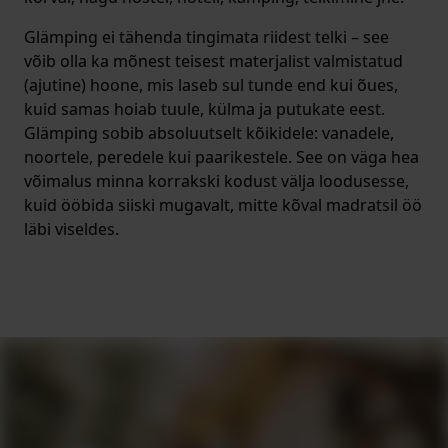
Glämping ei tähenda tingimata riidest telki – see
võib olla ka mõnest teisest materjalist valmistatud
(ajutine) hoone, mis laseb sul tunde end kui õues,
kuid samas hoiab tuule, külma ja putukate eest.
Glämping sobib absoluutselt kõikidele: vanadele,
noortele, peredele kui paarikestele. See on väga hea
võimalus minna korrakski kodust välja loodusesse,
kuid ööbida siiski mugavalt, mitte kõval madratsil öö
läbi viseldes.