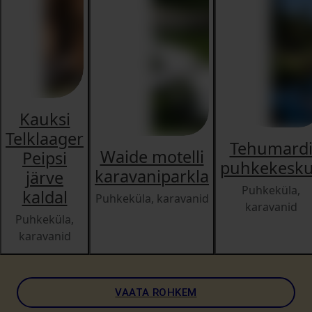
Kauksi
Telklaager
Tehumard
Waide motelli
Peipsi
puhkekesk
karavaniparkla
järve
Puhkeküla,
kaldal
Puhkeküla, karavanid
karavanid
Puhkeküla,
karavanid
VAATA ROHKEM