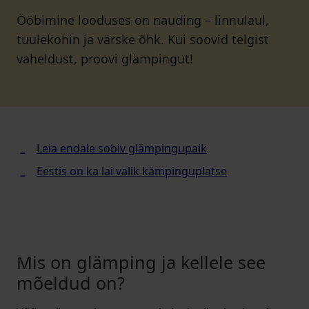
Ööbimine looduses on nauding – linnulaul,
tuulekohin ja värske õhk. Kui soovid telgist
vaheldust, proovi glämpingut!
Leia endale sobiv glämpingupaik
Eestis on ka lai valik kämpinguplatse
Mis on glämping ja kellele see
mõeldud on?