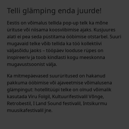
Telli glämping enda juurde!
Eestis on võimalus tellida pop-up telk ka mõne
ürituse või niisama koosviibimise ajaks. Kusjuures
alati ei pea seda püstitama ööbimise otstarbel. Suuri
mugavaid telke võib tellida ka töö kollektiivi
väljasõidu jaoks – tööpäev looduse rüpes on
inspireeriv ja toob kindlasti kogu meeskonna
mugavustsoonist välja.
Ka mitmepäevased suurüritused on hakanud
pakkuma ööbimise või ajaveetmise võimalusena
glämpingut: hotellitüüpi telke on olnud võimalik
kasutada Viru Folgil, Kultuurifestivalil Võnge,
Retrobestil, I Land Sound festivalil, Intsikurmu
muusikafestivalil jne.