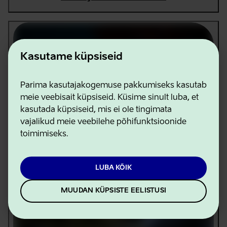
Kasutame küpsiseid
Parima kasutajakogemuse pakkumiseks kasutab
meie veebisait küpsiseid. Küsime sinult luba, et
kasutada küpsiseid, mis ei ole tingimata
vajalikud meie veebilehe põhifunktsioonide
toimimiseks.
Top tasuta telkimiskohad
LUBA KÕIK
MUUDAN KÜPSISTE EELISTUSI