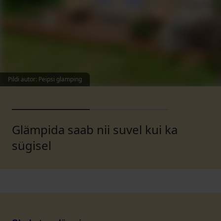
Pildi autor
:
Peipsi glamping
Glämpida saab nii suvel kui ka
sügisel