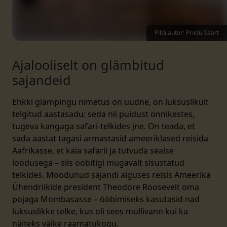
Pildi autor: Priidu Saart
Ajalooliselt on glämbitud
sajandeid
Ehkki glämpingu nimetus on uudne, on luksuslikult
telgitud aastasadu: seda nii puidust onnikestes,
tugeva kangaga safari-telkides jne. On teada, et
sada aastat tagasi armastasid ameeriklased reisida
Aafrikasse, et käia safaril ja tutvuda sealse
loodusega – siis ööbitigi mugavalt sisustatud
telkides. Möödunud sajandi alguses reisis Ameerika
Ühendriikide president Theodore Roosevelt oma
pojaga Mombasasse – ööbimiseks kasutasid nad
luksuslikke telke, kus oli sees mullivann kui ka
näiteks väike raamatukogu.