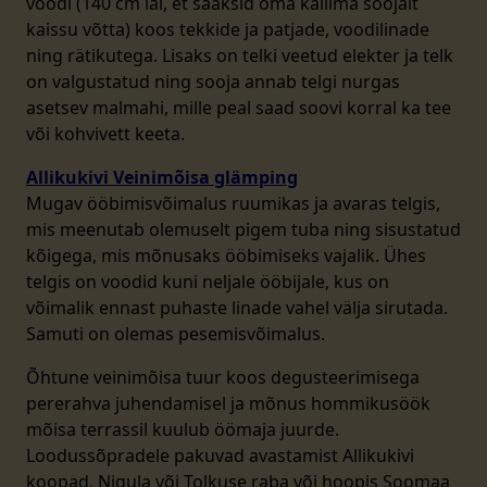
voodi (140 cm lai, et saaksid oma kallima soojalt
kaissu võtta) koos tekkide ja patjade, voodilinade
ning rätikutega. Lisaks on telki veetud elekter ja telk
on valgustatud ning sooja annab telgi nurgas
asetsev malmahi, mille peal saad soovi korral ka tee
või kohvivett keeta.
Allikukivi Veinimõisa glämping
Mugav ööbimisvõimalus ruumikas ja avaras telgis,
mis meenutab olemuselt pigem tuba ning sisustatud
kõigega, mis mõnusaks ööbimiseks vajalik. Ühes
telgis on voodid kuni neljale ööbijale, kus on
võimalik ennast puhaste linade vahel välja sirutada.
Samuti on olemas pesemisvõimalus.
Õhtune veinimõisa tuur koos degusteerimisega
pererahva juhendamisel ja mõnus hommikusöök
mõisa terrassil kuulub öömaja juurde.
Loodussõpradele pakuvad avastamist Allikukivi
koopad, Nigula või Tolkuse raba või hoopis Soomaa