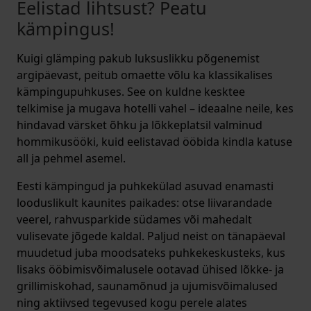
Eelistad lihtsust? Peatu
kämpingus!
Kuigi glämping pakub luksuslikku põgenemist
argipäevast, peitub omaette võlu ka klassikalises
kämpingupuhkuses. See on kuldne kesktee
telkimise ja mugava hotelli vahel – ideaalne neile, kes
hindavad värsket õhku ja lõkkeplatsil valminud
hommikusööki, kuid eelistavad ööbida kindla katuse
all ja pehmel asemel.
Eesti kämpingud ja puhkekülad asuvad enamasti
looduslikult kaunites paikades: otse liivarandade
veerel, rahvusparkide südames või mahedalt
vulisevate jõgede kaldal. Paljud neist on tänapäeval
muudetud juba moodsateks puhkekeskusteks, kus
lisaks ööbimisvõimalusele ootavad ühised lõkke- ja
grillimiskohad, saunamõnud ja ujumisvõimalused
ning aktiivsed tegevused kogu perele alates