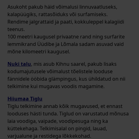
Asukoht pakub häid võimalusi linnuvaatluseks,
kalapüügiks, rattasõiduks või surfamiseks.
Rendime jalgrattaid ja paati, kokkuleppel kalagiidi
teenus.
100 meetri kaugusel privaatne rand ning surfarite
lemmikrand Üüdibe ja Lõmala sadam asuvad vaid
mõne kilomeetri kaugusel.
Nuki talu
, mis asub Kihnu saarel, pakub lisaks
kodumajutusele võimalust tõelistele looduse
fännidele ööbida glämpingus, kus ühildatud on nii
telkimine kui mugavas voodis magamine.
Hiiumaa Tiglu
Tiglu telkimine annab kõik mugavused, et ennast
looduses hästi tunda. Tiglud on varustatud mõnusa
laia voodiga, vaipade, voodipesuga ning ka
küttekehaga. Telkimisalal on pingid, lauad,
varjualune ja restidega lõkkekohad.