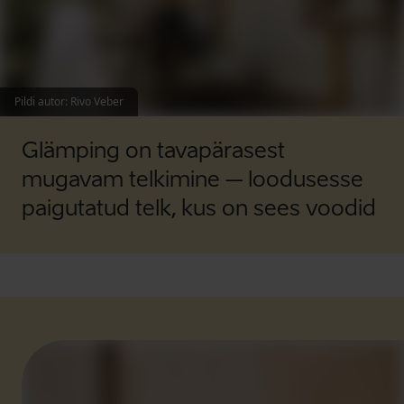
Pildi autor
:
Rivo Veber
Glämping on tavapärasest
mugavam telkimine – loodusesse
paigutatud telk, kus on sees voodid