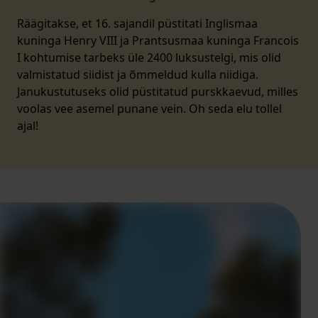
Räägitakse, et 16. sajandil püstitati Inglismaa
kuninga Henry VIII ja Prantsusmaa kuninga Francois
I kohtumise tarbeks üle 2400 luksustelgi, mis olid
valmistatud siidist ja õmmeldud kulla niidiga.
Janukustutuseks olid püstitatud purskkaevud, milles
voolas vee asemel punane vein. Oh seda elu tollel
ajal!