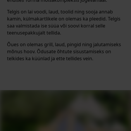
endises Torma mõisakompleksis Jõgevamaal.
Telgis on lai voodi, laud, toolid ning sooja annab
kamin, külmakartlikele on olemas ka pleedid. Telgis
saa valmistada ise süüa või soovi korral selle
teenusepakkujalt tellida.
Õues on olemas grill, laud, pingid ning jalutamiseks
mõnus hoov. Õdusate õhtute sisustamiseks on
telkides ka küünlad ja ette tellides vein.