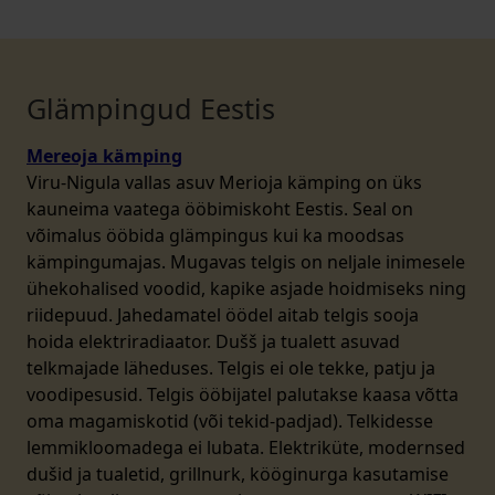
Glämpingud Eestis
Mereoja kämping
Viru-Nigula vallas asuv Merioja kämping on üks
kauneima vaatega ööbimiskoht Eestis. Seal on
võimalus ööbida glämpingus kui ka moodsas
kämpingumajas. Mugavas telgis on neljale inimesele
ühekohalised voodid, kapike asjade hoidmiseks ning
riidepuud. Jahedamatel öödel aitab telgis sooja
hoida elektriradiaator. Dušš ja tualett asuvad
telkmajade läheduses. Telgis ei ole tekke, patju ja
voodipesusid. Telgis ööbijatel palutakse kaasa võtta
oma magamiskotid (või tekid-padjad). Telkidesse
lemmikloomadega ei lubata. Elektriküte, modernsed
dušid ja tualetid, grillnurk, kööginurga kasutamise