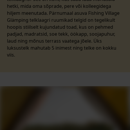
hetki, mida oma sõprade, pere või kolleegidega
hiljem meenutada. Pärnumaal asuva Fishing Village
Glämping telklaagri ruumikad telgid on tegelikult
hoopis stiilselt kujundatud toad, kus on pehmed
padjad, madratsid, soe tekk, öökapp, soojapuhur,
laud ning mõnus terrass vaatega jõele. Üks
luksustelk mahutab 5 inimest ning telke on kokku
viis.